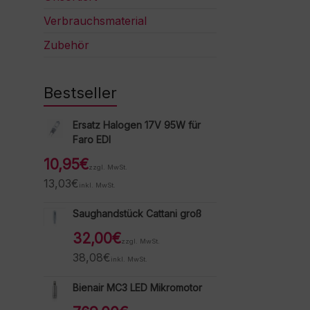
Verbrauchsmaterial
Zubehör
Bestseller
Ersatz Halogen 17V 95W für
Faro EDI
10,95
€
zzgl. MwSt.
13,03
€
inkl. MwSt.
Saughandstück Cattani groß
32,00
€
zzgl. MwSt.
38,08
€
inkl. MwSt.
Bienair MC3 LED Mikromotor