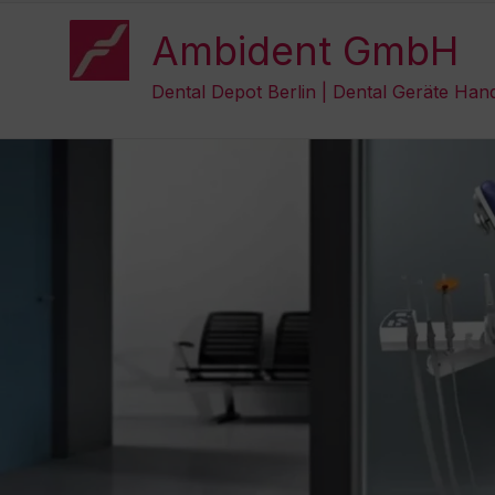
Zum
Inhalt
Ambident GmbH
springen
Dental Depot Berlin | Dental Geräte Han