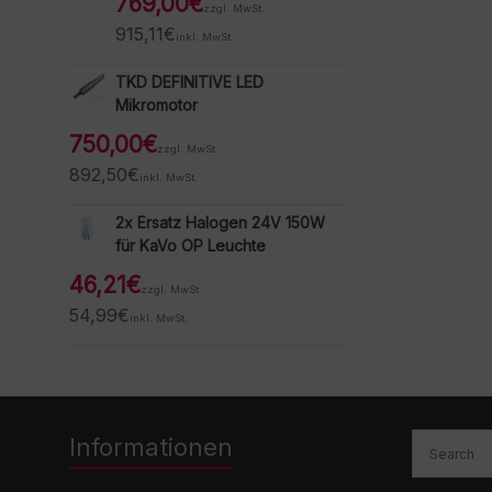
769,00
€
zzgl. MwSt.
915,11
€
inkl. MwSt.
TKD DEFINITIVE LED
Mikromotor
750,00
€
zzgl. MwSt.
892,50
€
inkl. MwSt.
2x Ersatz Halogen 24V 150W
für KaVo OP Leuchte
46,21
€
zzgl. MwSt.
54,99
€
inkl. MwSt.
Informationen