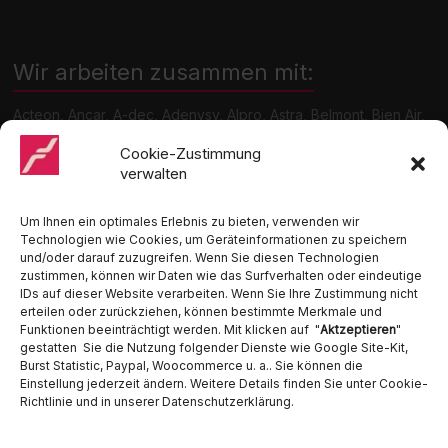
Wir arbeiten zusammen mit:
Acteon, Ancar, A-dec, Adenysy, Alpro, Astra, Belmont, Bien Air,
Cattani, Chirana, DCI, Dürr, ETI, Euronda, Faro, Gcomm, KaVo,
Medentex, Melag, Midmark, Metasys, MK-Dent, NSK, Ophardt
Cookie-Zustimmung
Hygiene, Ritter, Satelec, Scican, TKD, Velopex, u.v.m
verwalten
Nutzen Sie für Anfragen unser Kontaktformular.
Um Ihnen ein optimales Erlebnis zu bieten, verwenden wir
Technologien wie Cookies, um Geräteinformationen zu speichern
und/oder darauf zuzugreifen. Wenn Sie diesen Technologien
zustimmen, können wir Daten wie das Surfverhalten oder eindeutige
IDs auf dieser Website verarbeiten. Wenn Sie Ihre Zustimmung nicht
erteilen oder zurückziehen, können bestimmte Merkmale und
Funktionen beeinträchtigt werden. Mit klicken auf "
Aktzeptieren
"
Ambident GmbH
gestatten Sie die Nutzung folgender Dienste wie Google Site-Kit,
Burst Statistic, Paypal, Woocommerce u. a.. Sie können die
Dental Geräte Handel und Service
Einstellung jederzeit ändern. Weitere Details finden Sie unter Cookie-
Neumannstraße 3B
Richtlinie und in unserer Datenschutzerklärung.
13189 Berlin