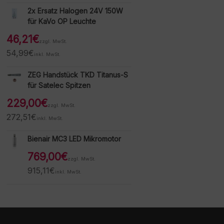
2x Ersatz Halogen 24V 150W
für KaVo OP Leuchte
46,21
€
zzgl. MwSt.
54,99
€
inkl. MwSt.
ZEG Handstück TKD Titanus-S
für Satelec Spitzen
229,00
€
zzgl. MwSt.
272,51
€
inkl. MwSt.
Bienair MC3 LED Mikromotor
769,00
€
zzgl. MwSt.
915,11
€
inkl. MwSt.