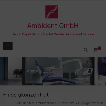
Zum
Inhalt
springen
Ambident GmbH
Dental Depot Berlin | Dental Geräte Handel und Service
Menü
0
Flüssigkonzentrat
Sie sind hier:
Ambident GmbH
>
Produkte
>
Flüssigkonzentrat