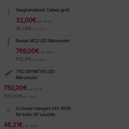
Saughandstück Cattani groß
32,00
€
zzgl. MwSt.
38,08
€
inkl. MwSt.
Bienair MC3 LED Mikromotor
769,00
€
zzgl. MwSt.
915,11
€
inkl. MwSt.
TKD DEFINITIVE LED
Mikromotor
750,00
€
zzgl. MwSt.
892,50
€
inkl. MwSt.
2x Ersatz Halogen 24V 150W
für KaVo OP Leuchte
46,21
€
zzgl. MwSt.