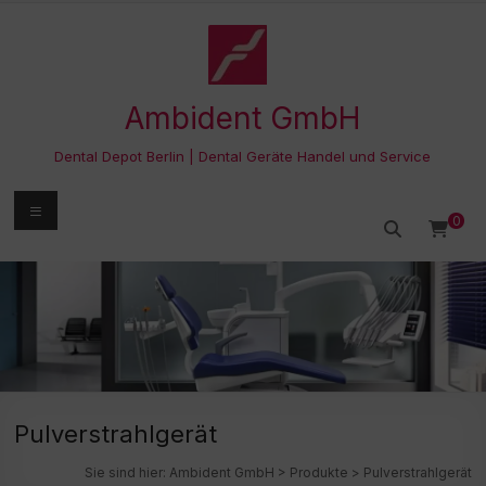
Zum
Inhalt
springen
Ambident GmbH
Dental Depot Berlin | Dental Geräte Handel und Service
Menü
0
Pulverstrahlgerät
Sie sind hier:
Ambident GmbH
>
Produkte
>
Pulverstrahlgerät