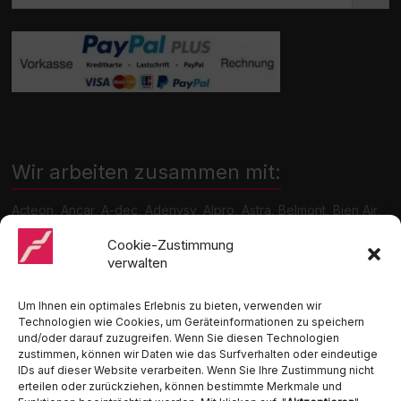
Wir arbeiten zusammen mit:
Acteon, Ancar, A-dec, Adenysy, Alpro, Astra, Belmont, Bien Air,
Cattani, Chirana, DCI, Dürr, ETI, Euronda, Faro, Gcomm, KaVo,
Medentex, Melag, Midmark, Metasys, MK-Dent, NSK, Ophardt
Cookie-Zustimmung
Hygiene, Ritter, Satelec, Scican, TKD, Velopex, u.v.m
verwalten
Nutzen Sie für Anfragen unser Kontaktformular.
Um Ihnen ein optimales Erlebnis zu bieten, verwenden wir
Technologien wie Cookies, um Geräteinformationen zu speichern
und/oder darauf zuzugreifen. Wenn Sie diesen Technologien
zustimmen, können wir Daten wie das Surfverhalten oder eindeutige
IDs auf dieser Website verarbeiten. Wenn Sie Ihre Zustimmung nicht
erteilen oder zurückziehen, können bestimmte Merkmale und