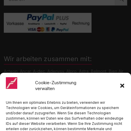
Wir arbeiten zusammen mit:
Acteon, Ancar, A-dec, Adenysy, Alpro, Astra, Belmont, Bien Air,
Cattani, Chirana, DCI, Dürr, ETI, Euronda, Faro, Gcomm, KaVo,
Medentex, Melag, Midmark, Metasys, MK-Dent, NSK, Ophardt
Cookie-Zustimmung
Hygiene, Ritter, Satelec, Scican, TKD, Velopex, u.v.m
verwalten
Nutzen Sie für Anfragen unser Kontaktformular.
Um Ihnen ein optimales Erlebnis zu bieten, verwenden wir
Technologien wie Cookies, um Geräteinformationen zu speichern
und/oder darauf zuzugreifen. Wenn Sie diesen Technologien
zustimmen, können wir Daten wie das Surfverhalten oder eindeutige
IDs auf dieser Website verarbeiten. Wenn Sie Ihre Zustimmung nicht
erteilen oder zurückziehen, können bestimmte Merkmale und