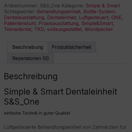
S&S_One
Artikelnummer:
S&S_One
Kategorie:
Simple & Smart
Dentaleinheit
Schlagwörter:
Behandlungseinheit
,
Bottle-System
,
Menge
Dentalausstattung
,
Dentaleinheit
,
Luftgesteuert
,
ONE
,
Patientenstuhl
,
Praxisausstattung
,
Simple&Smart
,
Teknedental
,
TKD
,
vollausgestattet
,
Woodpecker
Beschreibung
Produktsicherheit
Rezensionen (0)
Beschreibung
Simple & Smart Dentaleinheit
S&S_One
einfache Technik in guter Qualität
Luftgesteuerte Behandlungseinheit von Zahnärzten für