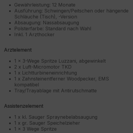
Gewährleistung: 12 Monate
Ausführung: Schwingen/Peitschen oder hängende
Schläuche (Tisch), -Version
Absaugung: Nassabsaugung
Polsterfarbe: Standard nach Wahl
Inkl. 1 Arzthocker
Arztelement
1 x 3-Wege Spritze Luzzani, abgewinkelt
2 x Luft-Micromotor TKD
1 x Lichtturbineneinrichtung
1 x Zahnsteinentferner Woodpecker, EMS
kompatibel
Tray/Trayablage mit Antirutschmatte
Assistenzelement
1 x kl. Sauger Spraynebelabsaugung
1 x gr. Sauger Speichelzieher
1 x 3 Wege Spritze