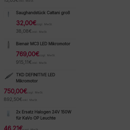
13,03
€
inkl. MwSt.
Saughandstück Cattani groß
32,00
€
zzgl. MwSt.
38,08
€
inkl. MwSt.
Bienair MC3 LED Mikromotor
769,00
€
zzgl. MwSt.
915,11
€
inkl. MwSt.
TKD DEFINITIVE LED
Mikromotor
750,00
€
zzgl. MwSt.
892,50
€
inkl. MwSt.
2x Ersatz Halogen 24V 150W
für KaVo OP Leuchte
46,21
€
zzgl. MwSt.