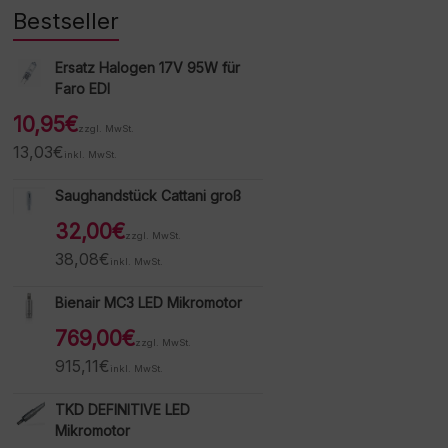
Bestseller
Ersatz Halogen 17V 95W für
Faro EDI
10,95
€
zzgl. MwSt.
13,03
€
inkl. MwSt.
Saughandstück Cattani groß
32,00
€
zzgl. MwSt.
38,08
€
inkl. MwSt.
Bienair MC3 LED Mikromotor
769,00
€
zzgl. MwSt.
915,11
€
inkl. MwSt.
TKD DEFINITIVE LED
Mikromotor