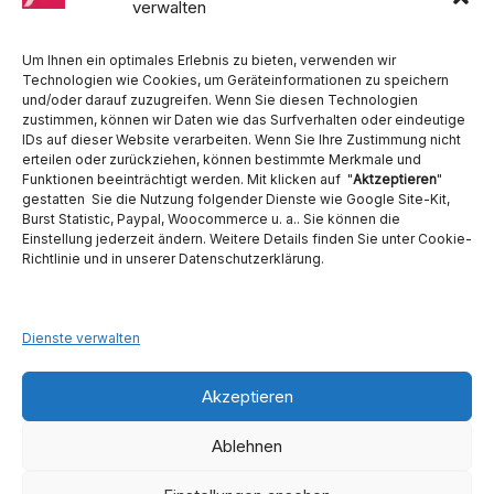
Hygiene, Ritter, Satelec, Scican, TKD, Velopex, u.v.m
verwalten
Nutzen Sie für Anfragen unser Kontaktformular.
Um Ihnen ein optimales Erlebnis zu bieten, verwenden wir
Technologien wie Cookies, um Geräteinformationen zu speichern
und/oder darauf zuzugreifen. Wenn Sie diesen Technologien
zustimmen, können wir Daten wie das Surfverhalten oder eindeutige
IDs auf dieser Website verarbeiten. Wenn Sie Ihre Zustimmung nicht
erteilen oder zurückziehen, können bestimmte Merkmale und
Funktionen beeinträchtigt werden. Mit klicken auf "
Aktzeptieren
"
Ambident GmbH
gestatten Sie die Nutzung folgender Dienste wie Google Site-Kit,
Burst Statistic, Paypal, Woocommerce u. a.. Sie können die
Einstellung jederzeit ändern. Weitere Details finden Sie unter Cookie-
Dental Geräte Handel und Service
Richtlinie und in unserer Datenschutzerklärung.
Neumannstraße 3B
13189 Berlin
Tel. 030 442 28 81
Fax.: 030 54 83 72 85
Dienste verwalten
E-Mail: info@ambident.de
Akzeptieren
Ablehnen