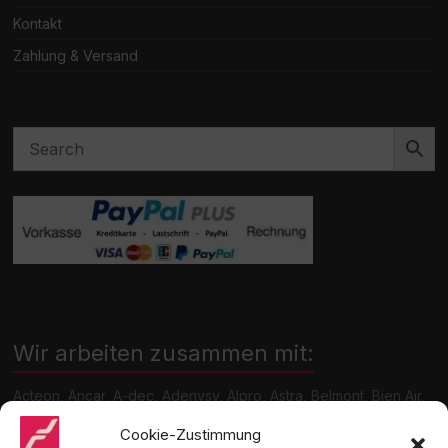
Kontakt
Zahlung & Versand
Wir arbeiten zusammen mit:
Acteon, Ancar, A-dec, Adenysy, Alpro, Astra, Belmont, Bien Air,
Cattani, Chirana, DCI, Dürr, ETI, Euronda, Faro, Gcomm, KaVo,
Medentex, Melag, Midmark, Metasys, MK-Dent, NSK, Ophardt
Cookie-Zustimmung