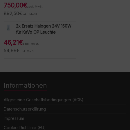
750,00
€
zzgl. MwSt.
892,50
€
inkl. MwSt.
2x Ersatz Halogen 24V 150W
für KaVo OP Leuchte
46,21
€
zzgl. MwSt.
54,99
€
inkl. MwSt.
Informationen
Allgemeine Geschäftsbedingungen (AGB)
Datenschutzerklärung
Impressum
Cookie-Richtlinie (EU)