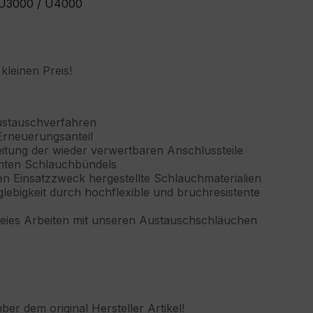
/ U3000 / U4000
leinen Preis!
ustauschverfahren
rneuerungsanteil
itung der wieder verwertbaren Anschlussteile
mten Schlauchbündels
n Einsatzzweck hergestellte Schlauchmaterialien
lebigkeit durch hochflexible und bruchresistente
ies Arbeiten mit unseren Austauschschläuchen
r dem original Hersteller Artikel!