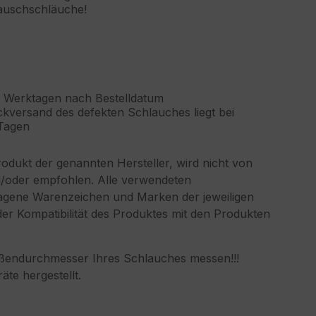
tauschschläuche!
3 Werktagen nach Bestelldatum
kversand des defekten Schlauches liegt bei
 Tagen
lprodukt der genannten Hersteller, wird nicht von
nd/oder empfohlen. Alle verwendeten
gene Warenzeichen und Marken der jeweiligen
der Kompatibilität des Produktes mit den Produkten
ußendurchmesser Ihres Schlauches messen!!!
te hergestellt.