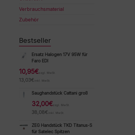
Verbrauchsmaterial
Zubehör
Bestseller
Ersatz Halogen 17V 95W für
Faro EDI
10,95
€
zzgl. MwSt.
13,03
€
inkl. MwSt.
Saughandstück Cattani groß
32,00
€
zzgl. MwSt.
38,08
€
inkl. MwSt.
ZEG Handstück TKD Titanus-S
für Satelec Spitzen