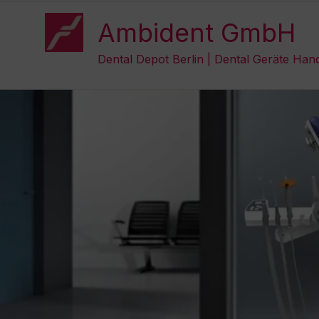
Zum
Inhalt
Ambident GmbH
springen
Dental Depot Berlin | Dental Geräte Han