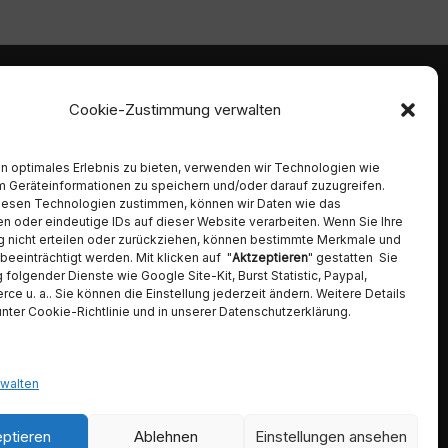
mmen
Ambident GmbH
Cookie-Zustimmung verwalten
Dental Geräte Handel und Service
Neumannstraße 3B
 Alpro,
n optimales Erlebnis zu bieten, verwenden wir Technologien wie
13189 Berlin
, Chirana,
m Geräteinformationen zu speichern und/oder darauf zuzugreifen.
Gcomm,
Tel. 030 442 28 81
iesen Technologien zustimmen, können wir Daten wie das
rk,
Fax.: 030 54 83 72 85
en oder eindeutige IDs auf dieser Website verarbeiten. Wenn Sie Ihre
t Hygiene,
E-Mail: info@ambident.de
 nicht erteilen oder zurückziehen, können bestimmte Merkmale und
elopex,
beeinträchtigt werden. Mit klicken auf "
Aktzeptieren
" gestatten Sie
 folgender Dienste wie Google Site-Kit, Burst Statistic, Paypal,
 u. a.. Sie können die Einstellung jederzeit ändern. Weitere Details
unter Cookie-Richtlinie und in unserer Datenschutzerklärung.
rwalten
ptieren
Ablehnen
Einstellungen ansehen