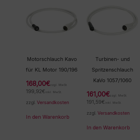
Motorschlauch Kavo
Turbinen- und
für KL Motor 190/196
Spritzenschlauch
KaVo 1057/1060
168,00
€
zzgl. MwSt.
199,92
€
inkl. MwSt.
161,00
€
zzgl. MwSt.
191,59
€
zzgl.
Versandkosten
inkl. MwSt.
zzgl.
Versandkosten
In den Warenkorb
In den Warenkorb