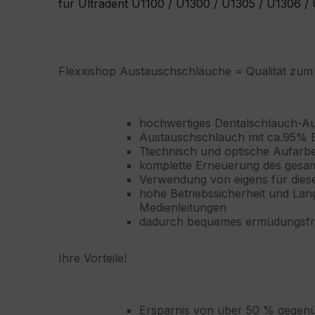
für Ultradent U1100 / U1300 / U1305 / U1306 
Flexxishop Austauschschläuche = Qualität zum k
hochwertiges Dentalschlauch-A
Austauschschlauch mit ca.95% E
Ttechnisch und optische Aufarbe
komplette Erneuerung des gesa
Verwendung von eigens für diese
hohe Betriebssicherheit und Lang
Medienleitungen
dadurch bequemes ermüdungsfre
Ihre Vorteile!
Ersparnis von über 50 % gegenübe