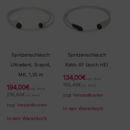
Spritzenschlauch
Spritzenschlauch
Ultradent, Srayvit,
KaVo 4F (auch HE)
MK, 1,35 m
134,00
€
zzgl. MwSt.
159,46
€
194,00
€
inkl. MwSt.
zzgl. MwSt.
230,86
€
zzgl.
Versandkosten
inkl. MwSt.
zzgl.
Versandkosten
In den Warenkorb
In den Warenkorb