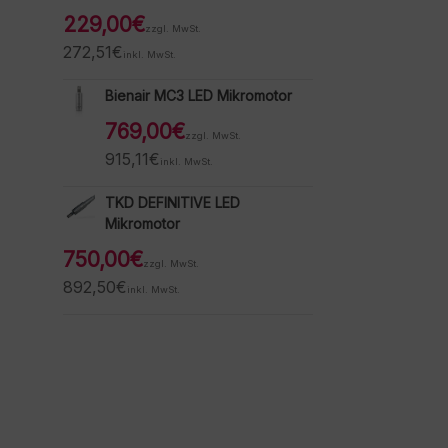
229,00
€
zzgl. MwSt.
272,51
€
inkl. MwSt.
Bienair MC3 LED Mikromotor
769,00
€
zzgl. MwSt.
915,11
€
inkl. MwSt.
TKD DEFINITIVE LED
Mikromotor
750,00
€
zzgl. MwSt.
892,50
€
inkl. MwSt.