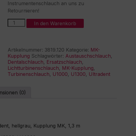
Instrumentenschlauch an uns zu
Retournieren!
Lichttubinenschlauch
A
In den Warenkorb
Ultradent,
l
Kupplung
t
MK
e
Menge
r
Artikelnummer:
3819.120
Kategorie:
MK-
n
Kupplung
Schlagwörter:
Austauschschlauch
,
a
Dentalschlauch
,
Ersatzschlauch
,
t
Lichtturbinenschlauch
,
MK-Kupplung
,
i
Turbinenschlauch
,
U1000
,
U1300
,
Ultradent
v
e
:
nsionen (0)
ent, hellgrau, Kupplung MK, 1,3 m