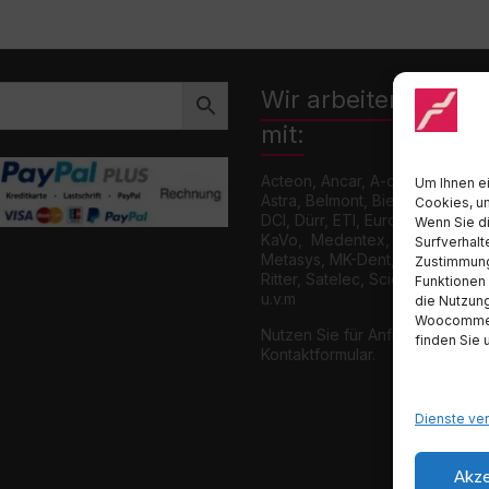
Wir arbeiten zusa
mit:
Acteon, Ancar, A-dec, Adenysy,
Um Ihnen ei
Astra, Belmont, Bien Air, Cattani
Cookies, u
DCI, Dürr, ETI, Euronda, Faro, 
Wenn Sie d
KaVo, Medentex, Melag, Midma
Surfverhalt
Metasys, MK-Dent, NSK, Ophard
Zustimmung
Ritter, Satelec, Scican, TKD, V
Funktionen 
u.v.m
die Nutzung
Woocommerce
Nutzen Sie für Anfragen unser
finden Sie 
Kontaktformular.
Dienste ve
Akze