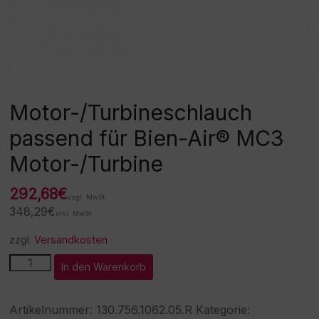
Motor-/Turbineschlauch
passend für Bien-Air® MC3
Motor-/Turbine
292,68
€
zzgl. MwSt.
348,29
€
inkl. MwSt.
zzgl.
Versandkosten
Motor-/Turbineschlauch
A
In den Warenkorb
passend
l
für
t
Bien-
e
Artikelnummer:
130.756.1062.05.R
Kategorie:
Air®
r