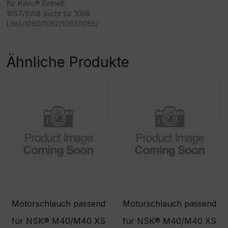
für KaVo® Einheit:
ist. Vielen Dank für Ihr
Verständnis! -
1057/1058 (nicht für 1058
Verständnis! -
Beschaffungsartikel!Rückn
Life)/1060/1062/1063/1065/
Beschaffungsartikel!Rückn
ahme /Umtausch nicht
1066/ 1080/ähnlich Nr.
ahme /Umtausch nicht
möglich!
05165330 - Achtung:
möglich!
Sonderanfertigung! Bitte
Ähnliche Produkte
beachten Sie, dass eine
Rücknahme/Umtausch
dieser Ware nicht möglich
ist. Vielen Dank für Ihr
Verständnis! -
Beschaffungsartikel!Rückn
ahme /Umtausch nicht
möglich!
Motorschlauch passend
Motorschlauch passend
für NSK® M40/M40 XS
für NSK® M40/M40 XS