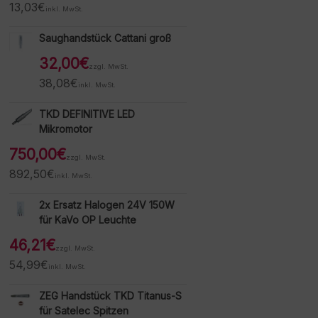
13,03
€
inkl. MwSt.
Saughandstück Cattani groß
32,00
€
zzgl. MwSt.
38,08
€
inkl. MwSt.
TKD DEFINITIVE LED
Mikromotor
750,00
€
zzgl. MwSt.
892,50
€
inkl. MwSt.
2x Ersatz Halogen 24V 150W
für KaVo OP Leuchte
46,21
€
zzgl. MwSt.
54,99
€
inkl. MwSt.
ZEG Handstück TKD Titanus-S
für Satelec Spitzen