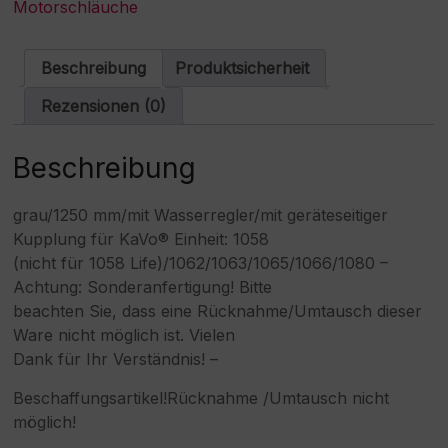
Motorschläuche
MC3
n
Motor-/Turbine
a
Menge
t
Beschreibung
Produktsicherheit
i
v
Rezensionen (0)
e
:
Beschreibung
grau/1250 mm/mit Wasserregler/mit geräteseitiger
Kupplung für KaVo® Einheit: 1058
(nicht für 1058 Life)/1062/1063/1065/1066/1080 –
Achtung: Sonderanfertigung! Bitte
beachten Sie, dass eine Rücknahme/Umtausch dieser
Ware nicht möglich ist. Vielen
Dank für Ihr Verständnis! –
Beschaffungsartikel!Rücknahme /Umtausch nicht
möglich!