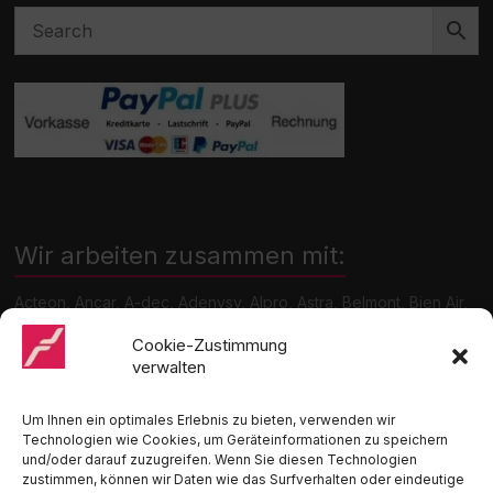
Wir arbeiten zusammen mit:
Acteon, Ancar, A-dec, Adenysy, Alpro, Astra, Belmont, Bien Air,
Cattani, Chirana, DCI, Dürr, ETI, Euronda, Faro, Gcomm, KaVo,
Medentex, Melag, Midmark, Metasys, MK-Dent, NSK, Ophardt
Cookie-Zustimmung
Hygiene, Ritter, Satelec, Scican, TKD, Velopex, u.v.m
verwalten
Nutzen Sie für Anfragen unser Kontaktformular.
Um Ihnen ein optimales Erlebnis zu bieten, verwenden wir
Technologien wie Cookies, um Geräteinformationen zu speichern
und/oder darauf zuzugreifen. Wenn Sie diesen Technologien
zustimmen, können wir Daten wie das Surfverhalten oder eindeutige