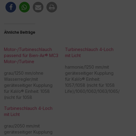
Ähnliche Beiträge
Motor-/Turbineschlauch
Turbineschlauch 4-Loch
passend für Bien-Air® MC3
mit Licht
Motor-/Turbine
harmonie/1250 mm/mit
grau/1250 mm/ohne
geräteseitiger Kupplung
Wasserregler/mit
für KaVo® Einheit:
geräteseitiger Kupplung
1057/1058 (nicht für 1058
für KaVo® Einheit: 1058
Life)/1060/1062/1063/1065/
(nicht für 1058
1066/ 1080/ähnlich Nr.
Life)/1062/1063/1065/1066/
05165300 - Achtung:
Turbineschlauch 4-Loch
1080 - Achtung:
Sonderanfertigung! Bitte
mit Licht
Sonderanfertigung! Bitte
beachten Sie, dass eine
beachten Sie, dass eine
Rücknahme/Umtausch
grau/2050 mm/mit
Rücknahme/Umtausch
dieser Ware nicht möglich
geräteseitiger Kupplung
dieser Ware nicht möglich
ist. Vielen Dank für Ihr