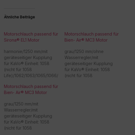
Ähnliche Beiträge
Motorschlauch passend für
Motorschlauch passend für
Sirona® EL1 Motor
Bien- Air® MC3 Motor
harmonie/1250 mm/mit
grau/1250 mm/ohne
geräteseitiger Kupplung
Wasserregler/mit
für KaVo® Einheit: 1058
geräteseitiger Kupplung
(nicht für 1058
für KaVo® Einheit: 1058
Life)/1062/1063/1065/1066/
(nicht für 1058
1080 - Achtung:
Life)/1062/1063/1065/1066/
Motorschlauch passend für
Sonderanfertigung! Bitte
1080 - Achtung:
Bien- Air® MC3 Motor
beachten Sie, dass eine
Sonderanfertigung! Bitte
Rücknahme/Umtausch
beachten Sie, dass eine
grau/1250 mm/mit
dieser Ware nicht möglich
Rücknahme/Umtausch
Wasserregler/mit
ist. Vielen Dank für Ihr
dieser Ware nicht möglich
geräteseitiger Kupplung
Verständnis! -
ist. Vielen Dank für Ihr
für KaVo® Einheit: 1058
Beschaffungsartikel!Rückn
Verständnis! -
(nicht für 1058
ahme /Umtausch nicht
Beschaffungsartikel!Rückn
Life)/1062/1063/1065/1066/