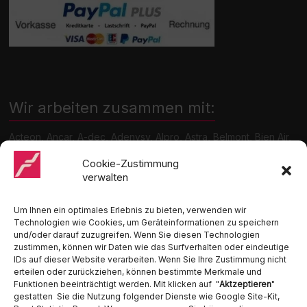
Wir arbeiten zusammen mit:
Acteon, Ancar, A-dec, Adenysy, Alpro, Astra, Belmont, Bien Air,
Cattani, Chirana, DCI, Dürr, ETI, Euronda, Faro, Gcomm, KaVo,
Medentex, Melag, Midmark, Metasys, MK-Dent, NSK, Ophardt
Cookie-Zustimmung
Hygiene, Ritter, Satelec, Scican, TKD, Velopex, u.v.m
verwalten
Nutzen Sie für Anfragen unser Kontaktformular.
Um Ihnen ein optimales Erlebnis zu bieten, verwenden wir
Technologien wie Cookies, um Geräteinformationen zu speichern
und/oder darauf zuzugreifen. Wenn Sie diesen Technologien
zustimmen, können wir Daten wie das Surfverhalten oder eindeutige
IDs auf dieser Website verarbeiten. Wenn Sie Ihre Zustimmung nicht
erteilen oder zurückziehen, können bestimmte Merkmale und
Funktionen beeinträchtigt werden. Mit klicken auf "
Aktzeptieren
"
Ambident GmbH
gestatten Sie die Nutzung folgender Dienste wie Google Site-Kit,