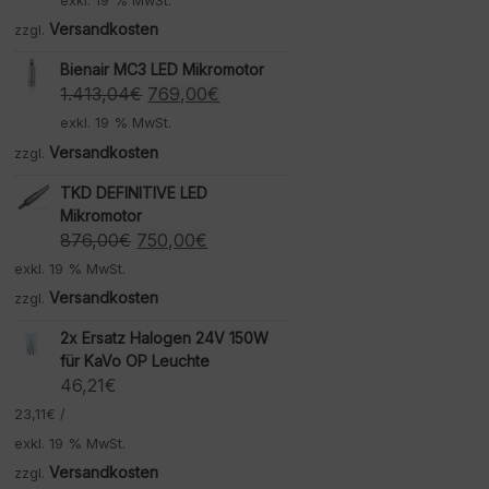
exkl. 19 % MwSt.
Versandkosten
zzgl.
Bienair MC3 LED Mikromotor
Ursprünglicher
Aktueller
1.413,04
€
769,00
€
Preis
Preis
exkl. 19 % MwSt.
war:
ist:
Versandkosten
zzgl.
1.413,04€
769,00€.
TKD DEFINITIVE LED
Mikromotor
Ursprünglicher
Aktueller
876,00
€
750,00
€
Preis
Preis
exkl. 19 % MwSt.
war:
ist:
Versandkosten
zzgl.
876,00€
750,00€.
2x Ersatz Halogen 24V 150W
für KaVo OP Leuchte
46,21
€
23,11
€
/
exkl. 19 % MwSt.
Versandkosten
zzgl.