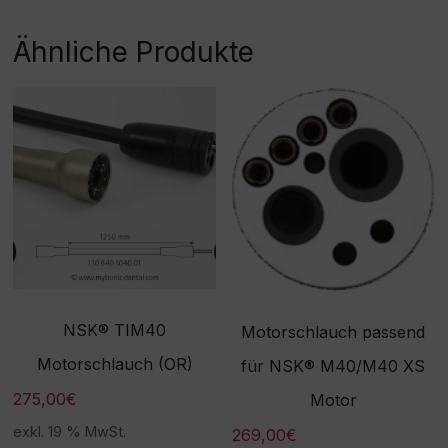
möglich!
ahme /Umtausch nicht
1080 - Achtung:
möglich!
Sonderanfertigung! Bitte
Ähnliche Produkte
beachten Sie, dass eine
Rücknahme/Umtausch
dieser Ware nicht möglich
ist. Vielen Dank für Ihr
Verständnis! -
Beschaffungsartikel!Rückn
ahme /Umtausch nicht
möglich!
NSK® TIM40
Motorschlauch passend
Motorschlauch (OR)
für NSK® M40/M40 XS
275,00
€
Motor
exkl. 19 % MwSt.
269,00
€