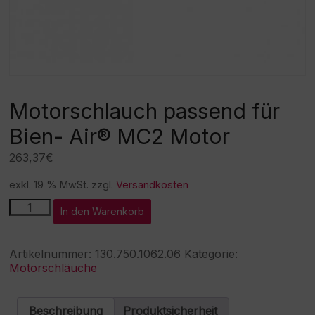
Motorschlauch passend für
Bien- Air® MC2 Motor
263,37
€
exkl. 19 % MwSt.
zzgl.
Versandkosten
Motorschlauch
A
In den Warenkorb
passend
l
für
t
Bien-
e
Artikelnummer:
130.750.1062.06
Kategorie:
Air®
r
Motorschläuche
MC2
n
Motor
a
Menge
t
Beschreibung
Produktsicherheit