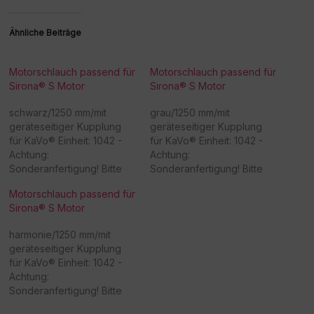
Ähnliche Beiträge
Motorschlauch passend für
Motorschlauch passend für
Sirona® S Motor
Sirona® S Motor
schwarz/1250 mm/mit
grau/1250 mm/mit
geräteseitiger Kupplung
geräteseitiger Kupplung
für KaVo® Einheit: 1042 -
für KaVo® Einheit: 1042 -
Achtung:
Achtung:
Sonderanfertigung! Bitte
Sonderanfertigung! Bitte
beachten Sie, dass eine
beachten Sie, dass eine
Motorschlauch passend für
Rücknahme/Umtausch
Rücknahme/Umtausch
Sirona® S Motor
dieser Ware nicht möglich
dieser Ware nicht möglich
ist. Vielen Dank für Ihr
ist. Vielen Dank für Ihr
harmonie/1250 mm/mit
Verständnis! -
Verständnis! -
geräteseitiger Kupplung
Beschaffungsartikel!Rückn
Beschaffungsartikel!Rückn
für KaVo® Einheit: 1042 -
ahme /Umtausch nicht
ahme /Umtausch nicht
Achtung:
möglich!
möglich!
Sonderanfertigung! Bitte
beachten Sie, dass eine