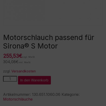
Motorschlauch passend für
Sirona® S Motor
255,53
€
zzgl. MwSt.
304,08
€
inkl. MwSt.
zzgl.
Versandkosten
Motorschlauch
A
In den Warenkorb
passend
l
für
t
Sirona®
e
Artikelnummer:
130.651.1060.06
Kategorie:
S
r
Motorschläuche
Motor
n