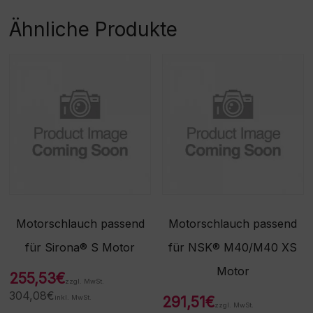
Rücknahme/Umtausch
dieser Ware nicht möglich
Ähnliche Produkte
ist. Vielen Dank für Ihr
Verständnis! -
Beschaffungsartikel!Rückn
ahme /Umtausch nicht
möglich!
Motorschlauch passend
Motorschlauch passend
für Sirona® S Motor
für NSK® M40/M40 XS
Motor
255,53
€
zzgl. MwSt.
304,08
€
inkl. MwSt.
291,51
€
zzgl. MwSt.