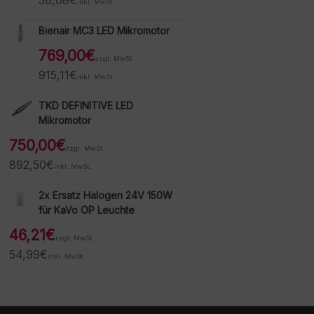
38,08
€
inkl. MwSt.
Bienair MC3 LED Mikromotor
769,00
€
zzgl. MwSt.
915,11
€
inkl. MwSt.
TKD DEFINITIVE LED
Mikromotor
750,00
€
zzgl. MwSt.
892,50
€
inkl. MwSt.
2x Ersatz Halogen 24V 150W
für KaVo OP Leuchte
46,21
€
zzgl. MwSt.
54,99
€
inkl. MwSt.