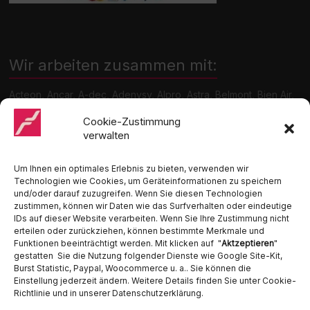
Wir arbeiten zusammen mit:
Acteon, Ancar, A-dec, Adenysy, Alpro, Astra, Belmont, Bien Air,
Cattani, Chirana, DCI, Dürr, ETI, Euronda, Faro, Gcomm, KaVo,
Medentex, Melag, Midmark, Metasys, MK-Dent, NSK, Ophardt
Cookie-Zustimmung
Hygiene, Ritter, Satelec, Scican, TKD, Velopex, u.v.m
verwalten
Nutzen Sie für Anfragen unser Kontaktformular.
Um Ihnen ein optimales Erlebnis zu bieten, verwenden wir
Technologien wie Cookies, um Geräteinformationen zu speichern
und/oder darauf zuzugreifen. Wenn Sie diesen Technologien
zustimmen, können wir Daten wie das Surfverhalten oder eindeutige
IDs auf dieser Website verarbeiten. Wenn Sie Ihre Zustimmung nicht
erteilen oder zurückziehen, können bestimmte Merkmale und
Funktionen beeinträchtigt werden. Mit klicken auf "
Aktzeptieren
"
Ambident GmbH
gestatten Sie die Nutzung folgender Dienste wie Google Site-Kit,
Burst Statistic, Paypal, Woocommerce u. a.. Sie können die
Einstellung jederzeit ändern. Weitere Details finden Sie unter Cookie-
Dental Geräte Handel und Service
Richtlinie und in unserer Datenschutzerklärung.
Neumannstraße 3B
13189 Berlin