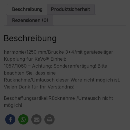
Menge
a
t
Beschreibung
Produktsicherheit
i
v
Rezensionen (0)
e
:
Beschreibung
harmonie/1250 mm/Brücke 3+4/mit geräteseitiger
Kupplung für KaVo® Einheit:
1057/1060 – Achtung: Sonderanfertigung! Bitte
beachten Sie, dass eine
Rücknahme/Umtausch dieser Ware nicht möglich ist.
Vielen Dank für Ihr Verständnis! –
Beschaffungsartikel!Rücknahme /Umtausch nicht
möglich!