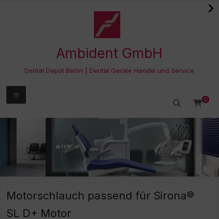
Zum
Inhalt
springen
Ambident GmbH
Dental Depot Berlin | Dental Geräte Handel und Service
Menü
0
Motorschlauch passend für Sirona®
SL D+ Motor