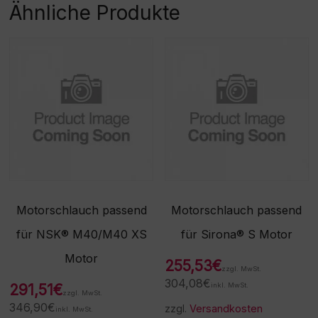
dieser Ware nicht möglich
Ähnliche Produkte
ist. Vielen Dank für Ihr
Verständnis! -
Beschaffungsartikel!Rückn
ahme /Umtausch nicht
möglich!
Motorschlauch passend
Motorschlauch passend
für NSK® M40/M40 XS
für Sirona® S Motor
Motor
255,53
€
zzgl. MwSt.
304,08
€
291,51
€
inkl. MwSt.
zzgl. MwSt.
346,90
€
zzgl.
Versandkosten
inkl. MwSt.