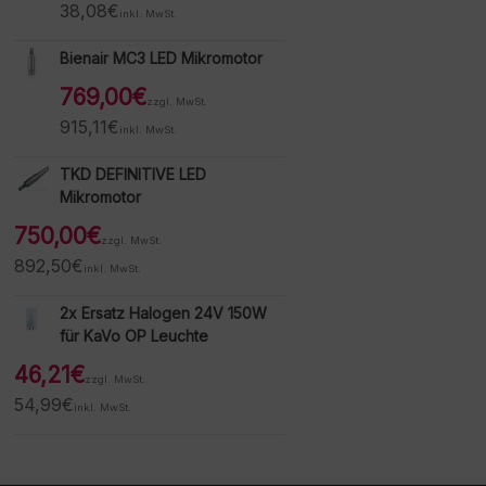
38,08
€
inkl. MwSt.
Bienair MC3 LED Mikromotor
769,00
€
zzgl. MwSt.
915,11
€
inkl. MwSt.
TKD DEFINITIVE LED
Mikromotor
750,00
€
zzgl. MwSt.
892,50
€
inkl. MwSt.
2x Ersatz Halogen 24V 150W
für KaVo OP Leuchte
46,21
€
zzgl. MwSt.
54,99
€
inkl. MwSt.