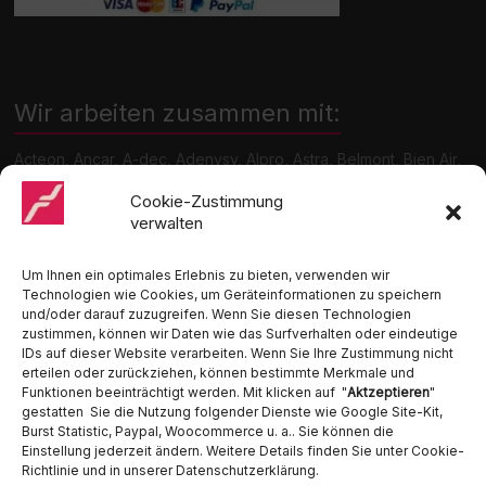
Wir arbeiten zusammen mit:
Acteon, Ancar, A-dec, Adenysy, Alpro, Astra, Belmont, Bien Air,
Cattani, Chirana, DCI, Dürr, ETI, Euronda, Faro, Gcomm, KaVo,
Medentex, Melag, Midmark, Metasys, MK-Dent, NSK, Ophardt
Cookie-Zustimmung
Hygiene, Ritter, Satelec, Scican, TKD, Velopex, u.v.m
verwalten
Nutzen Sie für Anfragen unser Kontaktformular.
Um Ihnen ein optimales Erlebnis zu bieten, verwenden wir
Technologien wie Cookies, um Geräteinformationen zu speichern
und/oder darauf zuzugreifen. Wenn Sie diesen Technologien
zustimmen, können wir Daten wie das Surfverhalten oder eindeutige
IDs auf dieser Website verarbeiten. Wenn Sie Ihre Zustimmung nicht
erteilen oder zurückziehen, können bestimmte Merkmale und
Funktionen beeinträchtigt werden. Mit klicken auf "
Aktzeptieren
"
Ambident GmbH
gestatten Sie die Nutzung folgender Dienste wie Google Site-Kit,
Burst Statistic, Paypal, Woocommerce u. a.. Sie können die
Einstellung jederzeit ändern. Weitere Details finden Sie unter Cookie-
Dental Geräte Handel und Service
Richtlinie und in unserer Datenschutzerklärung.
Neumannstraße 3B