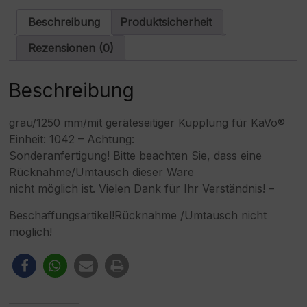
Motor
a
Menge
t
Beschreibung
Produktsicherheit
i
v
Rezensionen (0)
e
:
Beschreibung
grau/1250 mm/mit geräteseitiger Kupplung für KaVo®
Einheit: 1042 – Achtung:
Sonderanfertigung! Bitte beachten Sie, dass eine
Rücknahme/Umtausch dieser Ware
nicht möglich ist. Vielen Dank für Ihr Verständnis! –
Beschaffungsartikel!Rücknahme /Umtausch nicht
möglich!