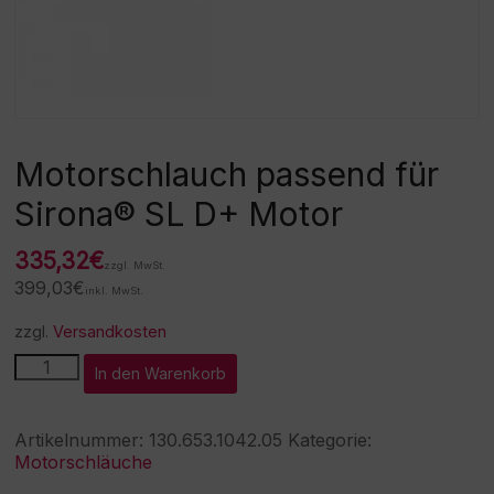
Motorschlauch passend für
Sirona® SL D+ Motor
335,32
€
zzgl. MwSt.
399,03
€
inkl. MwSt.
zzgl.
Versandkosten
Motorschlauch
A
In den Warenkorb
passend
l
für
t
Sirona®
e
Artikelnummer:
130.653.1042.05
Kategorie:
SL
r
Motorschläuche
D+
n