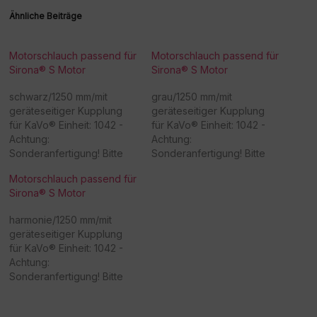
Ähnliche Beiträge
Motorschlauch passend für
Motorschlauch passend für
Sirona® S Motor
Sirona® S Motor
schwarz/1250 mm/mit
grau/1250 mm/mit
geräteseitiger Kupplung
geräteseitiger Kupplung
für KaVo® Einheit: 1042 -
für KaVo® Einheit: 1042 -
Achtung:
Achtung:
Sonderanfertigung! Bitte
Sonderanfertigung! Bitte
beachten Sie, dass eine
beachten Sie, dass eine
Motorschlauch passend für
Rücknahme/Umtausch
Rücknahme/Umtausch
Sirona® S Motor
dieser Ware nicht möglich
dieser Ware nicht möglich
ist. Vielen Dank für Ihr
ist. Vielen Dank für Ihr
harmonie/1250 mm/mit
Verständnis! -
Verständnis! -
geräteseitiger Kupplung
Beschaffungsartikel!Rückn
Beschaffungsartikel!Rückn
für KaVo® Einheit: 1042 -
ahme /Umtausch nicht
ahme /Umtausch nicht
Achtung:
möglich!
möglich!
Sonderanfertigung! Bitte
beachten Sie, dass eine
Rücknahme/Umtausch