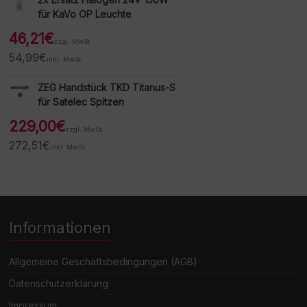
für KaVo OP Leuchte
46,21
€
zzgl. MwSt.
54,99
€
inkl. MwSt.
ZEG Handstück TKD Titanus-S
für Satelec Spitzen
229,00
€
zzgl. MwSt.
272,51
€
inkl. MwSt.
Informationen
Allgemeine Geschäftsbedingungen (AGB)
Datenschutzerklärung
Impressum