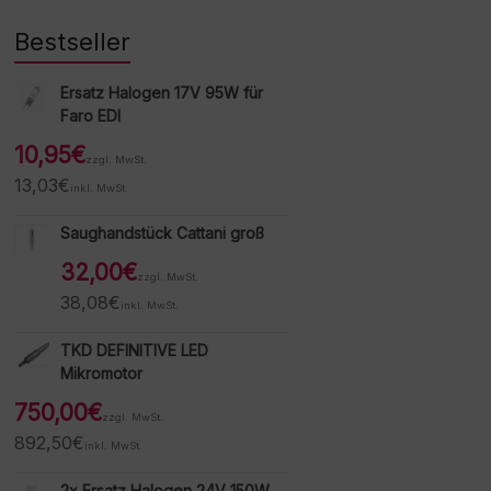
Bestseller
Ersatz Halogen 17V 95W für
Faro EDI
10,95
€
zzgl. MwSt.
13,03
€
inkl. MwSt.
Saughandstück Cattani groß
32,00
€
zzgl. MwSt.
38,08
€
inkl. MwSt.
TKD DEFINITIVE LED
Mikromotor
750,00
€
zzgl. MwSt.
892,50
€
inkl. MwSt.
2x Ersatz Halogen 24V 150W