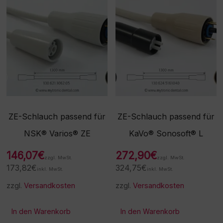
ZE-Schlauch passend für
ZE-Schlauch passend für
NSK® Varios® ZE
KaVo® Sonosoft® L
146,07
€
272,90
€
zzgl. MwSt.
zzgl. MwSt.
173,82
€
324,75
€
inkl. MwSt.
inkl. MwSt.
zzgl.
Versandkosten
zzgl.
Versandkosten
In den Warenkorb
In den Warenkorb