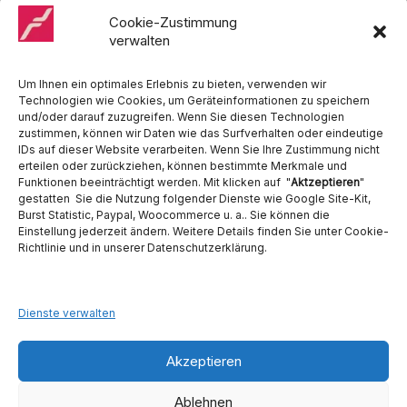
Cattani, Chirana, DCI, Dürr, ETI, Euronda, Faro, Gcomm, KaVo,
Medentex, Melag, Midmark, Metasys, MK-Dent, NSK, Ophardt
Cookie-Zustimmung
Hygiene, Ritter, Satelec, Scican, TKD, Velopex, u.v.m
verwalten
Nutzen Sie für Anfragen unser Kontaktformular.
Um Ihnen ein optimales Erlebnis zu bieten, verwenden wir
Technologien wie Cookies, um Geräteinformationen zu speichern
und/oder darauf zuzugreifen. Wenn Sie diesen Technologien
zustimmen, können wir Daten wie das Surfverhalten oder eindeutige
IDs auf dieser Website verarbeiten. Wenn Sie Ihre Zustimmung nicht
erteilen oder zurückziehen, können bestimmte Merkmale und
Funktionen beeinträchtigt werden. Mit klicken auf "
Aktzeptieren
"
Ambident GmbH
gestatten Sie die Nutzung folgender Dienste wie Google Site-Kit,
Burst Statistic, Paypal, Woocommerce u. a.. Sie können die
Einstellung jederzeit ändern. Weitere Details finden Sie unter Cookie-
Dental Geräte Handel und Service
Richtlinie und in unserer Datenschutzerklärung.
Neumannstraße 3B
13189 Berlin
Tel. 030 442 28 81
Fax.: 030 54 83 72 85
Dienste verwalten
E-Mail: info@ambident.de
Akzeptieren
Ablehnen