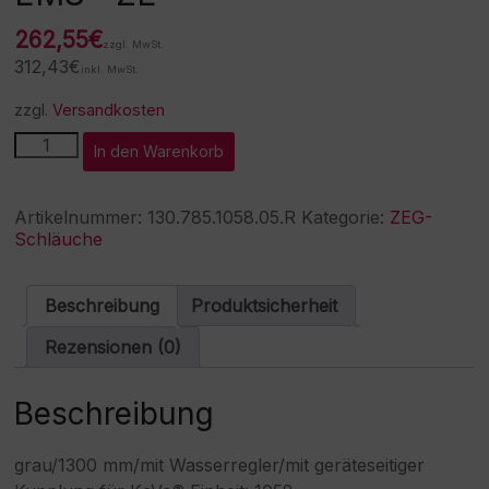
262,55
€
zzgl. MwSt.
312,43
€
inkl. MwSt.
zzgl.
Versandkosten
ZE-
A
In den Warenkorb
Schlauch
l
passend
t
für
e
Artikelnummer:
130.785.1058.05.R
Kategorie:
ZEG-
EMS®
r
Schläuche
ZE
n
Menge
a
t
Beschreibung
Produktsicherheit
i
v
Rezensionen (0)
e
:
Beschreibung
grau/1300 mm/mit Wasserregler/mit geräteseitiger