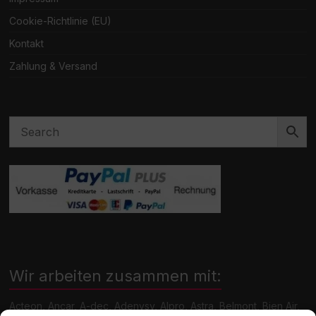
Cookie-Richtlinie (EU)
Kontakt
Zahlung & Versand
Wir arbeiten zusammen mit:
Acteon, Ancar, A-dec, Adenysy, Alpro, Astra, Belmont, Bien Air,