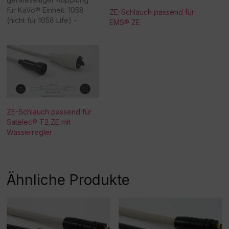
für KaVo® Einheit: 1058
ZE-Schlauch passend für
(nicht für 1058 Life) -
EMS® ZE
Achtung:
Sonderanfertigung! Bitte
beachten Sie, dass eine
Rücknahme/Umtausch
dieser Ware nicht möglich
ist. Vielen Dank für Ihr
Verständnis! -
Beschaffungsartikel!Rückn
ZE-Schlauch passend für
ahme /Umtausch nicht
Satelec® T2 ZE mit
möglich!
Wasserregler
Ähnliche Produkte