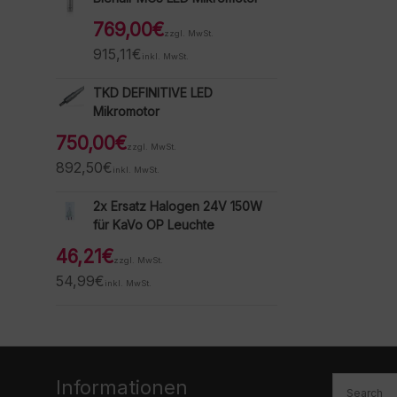
769,00
€
zzgl. MwSt.
915,11
€
inkl. MwSt.
TKD DEFINITIVE LED
Mikromotor
750,00
€
zzgl. MwSt.
892,50
€
inkl. MwSt.
2x Ersatz Halogen 24V 150W
für KaVo OP Leuchte
46,21
€
zzgl. MwSt.
54,99
€
inkl. MwSt.
Informationen