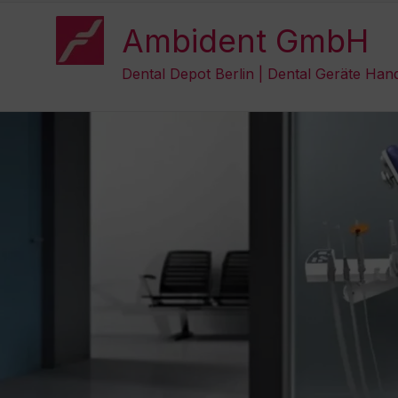
Zum
Inhalt
Ambident GmbH
springen
Dental Depot Berlin | Dental Geräte Han