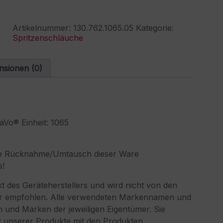
für
t
KaVo®
e
6F-
r
Artikelnummer:
130.762.1065.05
Kategorie:
5730500
n
Spritzenschläuche
Spritze
a
Menge
t
i
nsionen (0)
v
e
:
aVo® Einheit: 1065
eine Rücknahme/Umtausch dieser Ware
s!
ukt des Geräteherstellers und wird nicht von den
/oder empfohlen. Alle verwendeten Markennamen und
und Marken der jeweiligen Eigentümer. Sie
ät unserer Produkte mit den Produkten