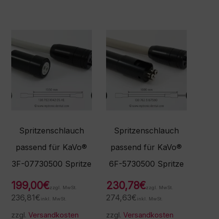
Spritzenschlauch
Spritzenschlauch
passend für KaVo®
passend für KaVo®
3F-07730500 Spritze
6F-5730500 Spritze
199,00
€
230,78
€
zzgl. MwSt.
zzgl. MwSt.
236,81
€
274,63
€
inkl. MwSt.
inkl. MwSt.
zzgl.
Versandkosten
zzgl.
Versandkosten