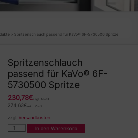
dukte
>
Spritzenschlauch passend für KaVo® 6F-5730500 Spritze
Spritzenschlauch
passend für KaVo® 6F-
5730500 Spritze
230,78
€
zzgl. MwSt.
274,63
€
inkl. MwSt.
zzgl.
Versandkosten
Spritzenschlauch
A
In den Warenkorb
passend
l