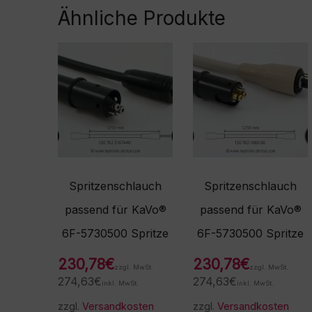
Ähnliche Produkte
Spritzenschlauch
Spritzenschlauch
passend für KaVo®
passend für KaVo®
6F-5730500 Spritze
6F-5730500 Spritze
230,78
€
230,78
€
zzgl. MwSt.
zzgl. MwSt.
274,63
€
274,63
€
inkl. MwSt.
inkl. MwSt.
zzgl.
Versandkosten
zzgl.
Versandkosten