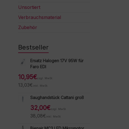
Unsortiert
Verbrauchsmaterial
Zubehör
Bestseller
Ersatz Halogen 17V 95W für
Faro EDI
10,95
€
zzgl. MwSt.
13,03
€
inkl. MwSt.
Saughandstück Cattani groß
32,00
€
zzgl. MwSt.
38,08
€
inkl. MwSt.
Bienair MC3 LED Mikromotor