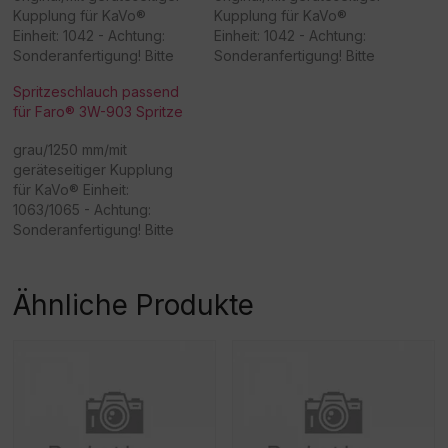
Kupplung für KaVo®
Kupplung für KaVo®
Einheit: 1042 - Achtung:
Einheit: 1042 - Achtung:
Sonderanfertigung! Bitte
Sonderanfertigung! Bitte
beachten Sie, dass eine
beachten Sie, dass eine
Spritzeschlauch passend
Rücknahme/Umtausch
Rücknahme/Umtausch
für Faro® 3W-903 Spritze
dieser Ware nicht möglich
dieser Ware nicht möglich
ist. Vielen Dank für Ihr
ist. Vielen Dank für Ihr
grau/1250 mm/mit
Verständnis! -
Verständnis! -
geräteseitiger Kupplung
Beschaffungsartikel!Rückn
Beschaffungsartikel!Rückn
für KaVo® Einheit:
ahme /Umtausch nicht
ahme /Umtausch nicht
1063/1065 - Achtung:
möglich!
möglich!
Sonderanfertigung! Bitte
beachten Sie, dass eine
Rücknahme/Umtausch
dieser Ware nicht möglich
Ähnliche Produkte
ist. Vielen Dank für Ihr
Verständnis! -
Beschaffungsartikel!Rückn
ahme /Umtausch nicht
möglich!