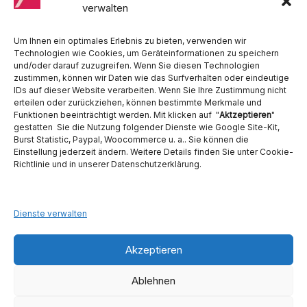
Hygiene, Ritter, Satelec, Scican, TKD, Velopex, u.v.m
verwalten
Nutzen Sie für Anfragen unser Kontaktformular.
Um Ihnen ein optimales Erlebnis zu bieten, verwenden wir
Technologien wie Cookies, um Geräteinformationen zu speichern
und/oder darauf zuzugreifen. Wenn Sie diesen Technologien
zustimmen, können wir Daten wie das Surfverhalten oder eindeutige
IDs auf dieser Website verarbeiten. Wenn Sie Ihre Zustimmung nicht
erteilen oder zurückziehen, können bestimmte Merkmale und
Funktionen beeinträchtigt werden. Mit klicken auf "
Aktzeptieren
"
Ambident GmbH
gestatten Sie die Nutzung folgender Dienste wie Google Site-Kit,
Burst Statistic, Paypal, Woocommerce u. a.. Sie können die
Dental Geräte Handel und Service
Einstellung jederzeit ändern. Weitere Details finden Sie unter Cookie-
Neumannstraße 3B
Richtlinie und in unserer Datenschutzerklärung.
13189 Berlin
Tel. 030 442 28 81
Fax.: 030 54 83 72 85
Dienste verwalten
E-Mail: info@ambident.de
Akzeptieren
Ablehnen