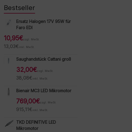
Bestseller
Ersatz Halogen 17V 95W für
Faro EDI
10,95
€
zzgl. MwSt.
13,03
€
inkl. MwSt.
Saughandstück Cattani groß
32,00
€
zzgl. MwSt.
38,08
€
inkl. MwSt.
Bienair MC3 LED Mikromotor
769,00
€
zzgl. MwSt.
915,11
€
inkl. MwSt.
TKD DEFINITIVE LED
Mikromotor