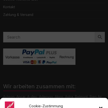
Kontakt
Zahlung & Versand
Wir arbeiten zusammen mit:
Acteon, Ancar, A-dec, Adenysy, Alpro, Astra, Belmont, Bien Air,
Cattani, Chirana, DCI, Dürr, ETI, Euronda, Faro, Gcomm, KaVo,
Medentex, Melag, Midmark, Metasys, MK-Dent, NSK, Ophardt
Cookie-Zustimmung