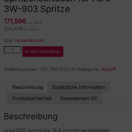
3W-903 Spritze
171,99
€
zzgl. MwSt.
204,67
€
inkl. MwSt.
zzgl.
Versandkosten
Spritzenschlauch
A
In den Warenkorb
für
l
Faro®
t
3W-
e
Artikelnummer:
130.766.1042.05
Kategorie:
KaVo®
903
r
Spritze
n
Menge
a
Beschreibung
Zusätzliche Information
t
i
Produktsicherheit
Rezensionen (0)
v
e
:
Beschreibung
grau/1250 mm/Hülse 18,8 mm/mit geräteseitiger