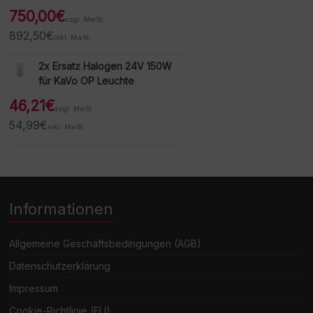
750,00
€
zzgl. MwSt.
892,50
€
inkl. MwSt.
2x Ersatz Halogen 24V 150W
für KaVo OP Leuchte
46,21
€
zzgl. MwSt.
54,99
€
inkl. MwSt.
Informationen
Allgemeine Geschäftsbedingungen (AGB)
Datenschutzerklärung
Impressum
Cookie-Richtlinie (EU)