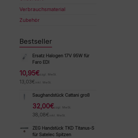
Verbrauchsmaterial
Zubehör
Bestseller
Ersatz Halogen 17V 95W für
Faro EDI
10,95
€
zzgl. MwSt.
13,03
€
inkl. MwSt.
Saughandstück Cattani groß
32,00
€
zzgl. MwSt.
38,08
€
inkl. MwSt.
ZEG Handstück TKD Titanus-S
für Satelec Spitzen