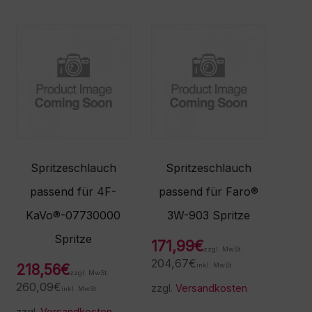
Spritzeschlauch
Spritzeschlauch
passend für 4F-
passend für Faro®
KaVo®-07730000
3W-903 Spritze
Spritze
171,99
€
zzgl. MwSt.
204,67
€
218,56
€
inkl. MwSt.
zzgl. MwSt.
260,09
€
zzgl.
Versandkosten
inkl. MwSt.
zzgl.
Versandkosten