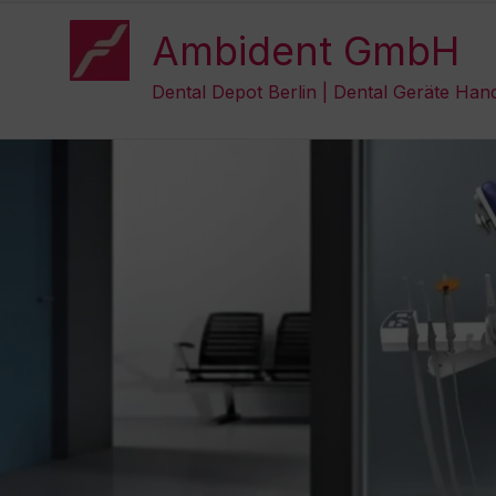
Zum
Inhalt
Ambident GmbH
springen
Dental Depot Berlin | Dental Geräte Han