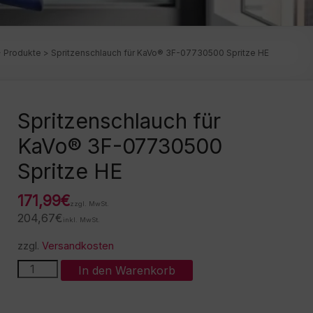
>
Produkte
>
Spritzenschlauch für KaVo® 3F-07730500 Spritze HE
Spritzenschlauch für
KaVo® 3F-07730500
Spritze HE
171,99
€
zzgl. MwSt.
204,67
€
inkl. MwSt.
zzgl.
Versandkosten
Spritzenschlauch
A
In den Warenkorb
für
l
KaVo®
t
3F-
e