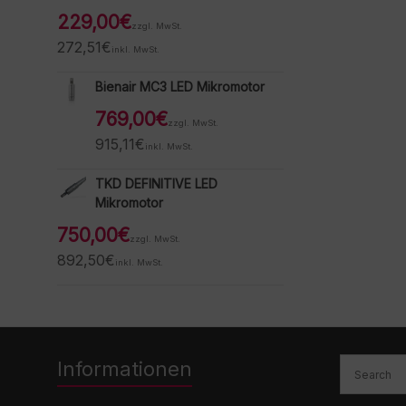
229,00
€
zzgl. MwSt.
272,51
€
inkl. MwSt.
Bienair MC3 LED Mikromotor
769,00
€
zzgl. MwSt.
915,11
€
inkl. MwSt.
TKD DEFINITIVE LED
Mikromotor
750,00
€
zzgl. MwSt.
892,50
€
inkl. MwSt.
Informationen