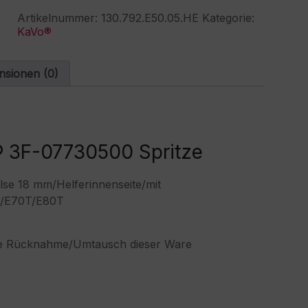
07730500
r
Artikelnummer:
130.792.E50.05.HE
Kategorie:
Spritze
n
KaVo®
HE
a
Menge
t
i
nsionen (0)
v
e
:
® 3F-07730500 Spritze
se 18 mm/Helferinnenseite/mit
0T/E70T/E80T
eine Rücknahme/Umtausch dieser Ware