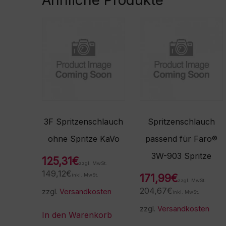
3F Spritzenschlauch
Spritzenschlauch
ohne Spritze KaVo
passend für Faro®
3W-903 Spritze
125,31
€
zzgl. MwSt.
149,12
€
inkl. MwSt.
171,99
€
zzgl. MwSt.
204,67
€
zzgl.
Versandkosten
inkl. MwSt.
zzgl.
Versandkosten
In den Warenkorb