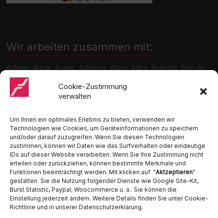
Wir arbeiten zusammen mit:
Acteon, Ancar, A-dec, Adenysy, Alpro, Astra, Belmont, Bien Air,
Cattani, Chirana, DCI, Dürr, ETI, Euronda, Faro, Gcomm, KaVo,
Medentex, Melag, Midmark, Metasys, MK-Dent, NSK, Ophardt
Cookie-Zustimmung
Hygiene, Ritter, Satelec, Scican, TKD, Velopex, u.v.m
verwalten
Nutzen Sie für Anfragen unser Kontaktformular.
Um Ihnen ein optimales Erlebnis zu bieten, verwenden wir
Technologien wie Cookies, um Geräteinformationen zu speichern
und/oder darauf zuzugreifen. Wenn Sie diesen Technologien
zustimmen, können wir Daten wie das Surfverhalten oder eindeutige
IDs auf dieser Website verarbeiten. Wenn Sie Ihre Zustimmung nicht
erteilen oder zurückziehen, können bestimmte Merkmale und
Funktionen beeinträchtigt werden. Mit klicken auf "
Aktzeptieren
"
Ambident GmbH
gestatten Sie die Nutzung folgender Dienste wie Google Site-Kit,
Burst Statistic, Paypal, Woocommerce u. a.. Sie können die
Einstellung jederzeit ändern. Weitere Details finden Sie unter Cookie-
Dental Geräte Handel und Service
Richtlinie und in unserer Datenschutzerklärung.
Neumannstraße 3B
13189 Berlin