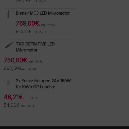
38,08
€
inkl. MwSt.
Bienair MC3 LED Mikromotor
769,00
€
zzgl. MwSt.
915,11
€
inkl. MwSt.
TKD DEFINITIVE LED
Mikromotor
750,00
€
zzgl. MwSt.
892,50
€
inkl. MwSt.
2x Ersatz Halogen 24V 150W
für KaVo OP Leuchte
46,21
€
zzgl. MwSt.
54,99
€
inkl. MwSt.