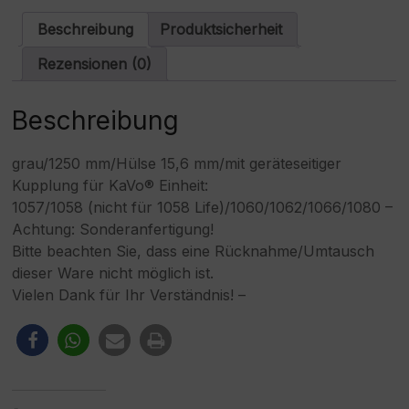
Spritze
a
Menge
t
Beschreibung
Produktsicherheit
i
v
Rezensionen (0)
e
:
Beschreibung
grau/1250 mm/Hülse 15,6 mm/mit geräteseitiger
Kupplung für KaVo® Einheit:
1057/1058 (nicht für 1058 Life)/1060/1062/1066/1080 –
Achtung: Sonderanfertigung!
Bitte beachten Sie, dass eine Rücknahme/Umtausch
dieser Ware nicht möglich ist.
Vielen Dank für Ihr Verständnis! –