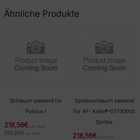
Beschaffungsartikel!Rückn
ahme /Umtausch nicht
Ähnliche Produkte
möglich!
Schlauch passend für
Spritzeschlauch passend
Polylux I
für 4F- KaVo®-07730000
Spritze
218,56
€
zzgl. MwSt.
260,09
€
inkl. MwSt.
218,56
€
zzgl. MwSt.