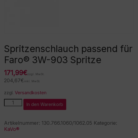
Spritzenschlauch passend für
Faro® 3W-903 Spritze
171,99
€
zzgl. MwSt.
204,67
€
inkl. MwSt.
zzgl.
Versandkosten
Spritzenschlauch
A
In den Warenkorb
passend
l
für
t
Faro®
e
Artikelnummer:
130.766.1060/1062.05
Kategorie:
3W-
r
KaVo®
903
n