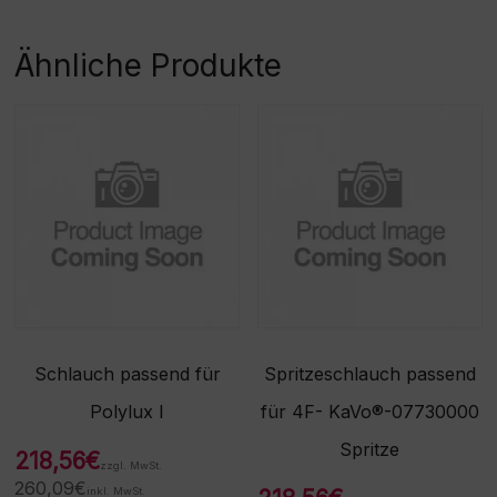
Life)/1063/1065/1066/1080
/ähnlich Nr. 05168190 -
Achtung:
Ähnliche Produkte
Sonderanfertigung! Bitte
beachten Sie, dass eine
Rücknahme/Umtausch
dieser Ware nicht möglich
ist. Vielen Dank für Ihr
Verständnis! -
Beschaffungsartikel!Rückn
ahme /Umtausch nicht
möglich!
Schlauch passend für
Spritzeschlauch passend
Polylux I
für 4F- KaVo®-07730000
Spritze
218,56
€
zzgl. MwSt.
260,09
€
inkl. MwSt.