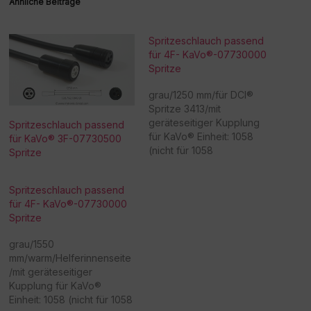
Ähnliche Beiträge
Spritzeschlauch passend
für 4F- KaVo®-07730000
Spritze
grau/1250 mm/für DCI®
Spritze 3413/mit
geräteseitiger Kupplung
Spritzeschlauch passend
für KaVo® Einheit: 1058
für KaVo® 3F-07730500
(nicht für 1058
Spritze
Life)/1062/1063/1065/1066/
1080 - Achtung:
Spritzeschlauch passend
Sonderanfertigung! Bitte
für 4F- KaVo®-07730000
beachten Sie, dass eine
Spritze
Rücknahme/Umtausch
dieser Ware nicht möglich
grau/1550
ist. Vielen Dank für Ihr
mm/warm/Helferinnenseite
Verständnis! -
/mit geräteseitiger
Beschaffungsartikel!Rückn
Kupplung für KaVo®
ahme /Umtausch nicht
Einheit: 1058 (nicht für 1058
möglich!