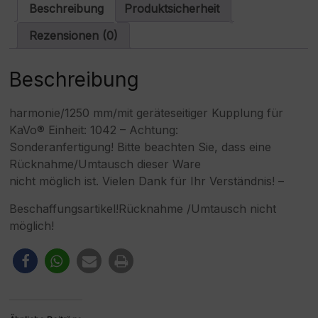
Menge
a
Beschreibung
Produktsicherheit
t
i
Rezensionen (0)
v
e
:
Beschreibung
harmonie/1250 mm/mit geräteseitiger Kupplung für
KaVo® Einheit: 1042 – Achtung:
Sonderanfertigung! Bitte beachten Sie, dass eine
Rücknahme/Umtausch dieser Ware
nicht möglich ist. Vielen Dank für Ihr Verständnis! –
Beschaffungsartikel!Rücknahme /Umtausch nicht
möglich!