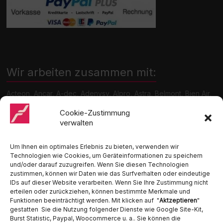
Wir arbeiten zusammen mit:
Acteon, Ancar, A-dec, Adenysy, Alpro, Astra, Belmont, Bien Air,
Cattani, Chirana, DCI, Dürr, ETI, Euronda, Faro, Gcomm, KaVo,
Medentex, Melag, Midmark, Metasys, MK-Dent, NSK, Ophardt
Cookie-Zustimmung
Hygiene, Ritter, Satelec, Scican, TKD, Velopex, u.v.m
verwalten
Nutzen Sie für Anfragen unser Kontaktformular.
Um Ihnen ein optimales Erlebnis zu bieten, verwenden wir
Technologien wie Cookies, um Geräteinformationen zu speichern
und/oder darauf zuzugreifen. Wenn Sie diesen Technologien
zustimmen, können wir Daten wie das Surfverhalten oder eindeutige
IDs auf dieser Website verarbeiten. Wenn Sie Ihre Zustimmung nicht
erteilen oder zurückziehen, können bestimmte Merkmale und
Funktionen beeinträchtigt werden. Mit klicken auf "
Aktzeptieren
"
Ambident GmbH
gestatten Sie die Nutzung folgender Dienste wie Google Site-Kit,
Burst Statistic, Paypal, Woocommerce u. a.. Sie können die