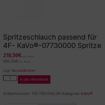
Spritzeschlauch passend für
4F- KaVo®-07730000 Spritze
218,56
€
zzgl. MwSt.
260,09
€
inkl. MwSt.
zzgl.
Versandkosten
Spritzeschlauch
A
In den Warenkorb
passend
l
für
t
4F-
e
Artikelnummer:
130.769.1042.06
Kategorie:
KaVo®
KaVo®-07730000
r
Spritze
n