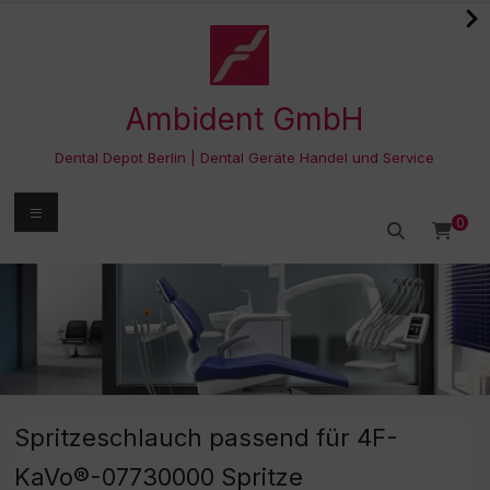
Zum
Inhalt
springen
Ambident GmbH
Dental Depot Berlin | Dental Geräte Handel und Service
Menü
0
Spritzeschlauch passend für 4F-
KaVo®-07730000 Spritze