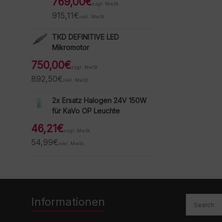
769,00
€
zzgl. MwSt.
915,11
€
inkl. MwSt.
TKD DEFINITIVE LED
Mikromotor
750,00
€
zzgl. MwSt.
892,50
€
inkl. MwSt.
2x Ersatz Halogen 24V 150W
für KaVo OP Leuchte
46,21
€
zzgl. MwSt.
54,99
€
inkl. MwSt.
Informationen