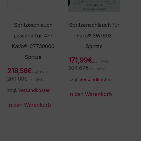
Spritzeschlauch
Spritzenschlauch für
passend für 4F-
Faro® 3W-903
KaVo®-07730000
Spritze
Spritze
171,99
€
zzgl. MwSt.
204,67
€
218,56
€
inkl. MwSt.
zzgl. MwSt.
260,09
€
zzgl.
Versandkosten
inkl. MwSt.
zzgl.
Versandkosten
In den Warenkorb
In den Warenkorb