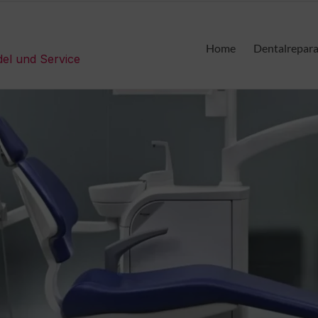
Home
Dentalrepar
del und Service