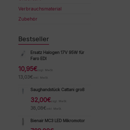
Verbrauchsmaterial
Zubehör
Bestseller
Ersatz Halogen 17V 95W für
Faro EDI
10,95
€
zzgl. MwSt.
13,03
€
inkl. MwSt.
Saughandstück Cattani groß
32,00
€
zzgl. MwSt.
38,08
€
inkl. MwSt.
Bienair MC3 LED Mikromotor