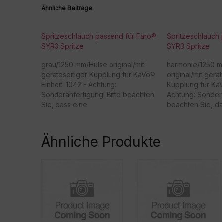
Ähnliche Beiträge
Spritzeschlauch passend für Faro®
Spritzeschlauch
SYR3 Spritze
SYR3 Spritze
grau/1250 mm/Hülse original/mit
harmonie/1250 
geräteseitiger Kupplung für KaVo®
original/mit gerä
Einheit: 1042 - Achtung:
Kupplung für KaV
Sonderanfertigung! Bitte beachten
Achtung: Sondera
Sie, dass eine
beachten Sie, d
Rücknahme/Umtausch dieser Ware
Rücknahme/Umta
nicht möglich ist. Vielen Dank für Ihr
nicht möglich ist.
Verständnis! -
Verständnis! -
Ähnliche Produkte
Beschaffungsartikel!Rücknahme
Beschaffungsart
/Umtausch nicht möglich!
/Umtausch nicht 