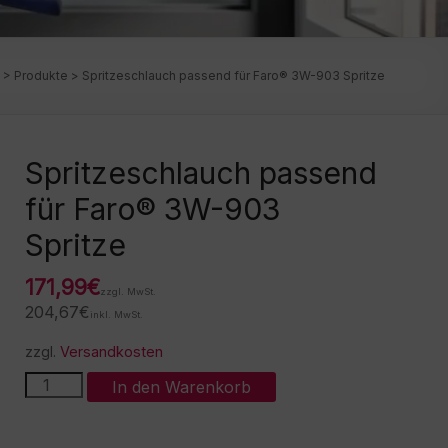
>
Produkte
>
Spritzeschlauch passend für Faro® 3W-903 Spritze
Spritzeschlauch passend
für Faro® 3W-903
Spritze
171,99
€
zzgl. MwSt.
204,67
€
inkl. MwSt.
zzgl.
Versandkosten
Spritzeschlauch
A
In den Warenkorb
passend
l
für
t
Faro®
e