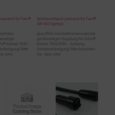
 passend für Faro®
Spritzeschlauch passend für Faro®
3W-903 Spritze
mm/Hülse
grau/1550 mm/Helferinnenseite/mit
teseitiger
geräteseitiger Kupplung für KaVo®
o® Einheit: 1042 -
Einheit: 1063/1065 - Achtung:
nfertigung! Bitte
Sonderanfertigung! Bitte beachten
ass eine
Sie, dass eine
usch dieser Ware
Rücknahme/Umtausch dieser Ware
 Vielen Dank für Ihr
nicht möglich ist. Vielen Dank für Ihr
Verständnis! -
ikel!Rücknahme
Beschaffungsartikel!Rücknahme
möglich!
/Umtausch nicht möglich!