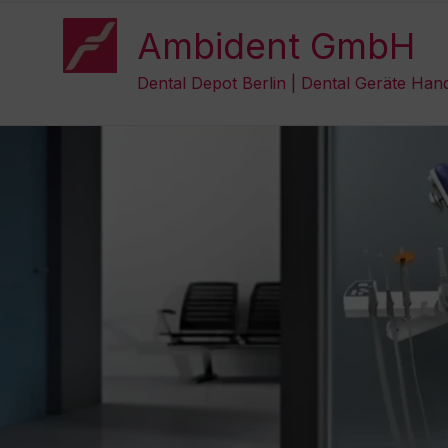
Zum
Inhalt
Ambident GmbH
springen
Dental Depot Berlin | Dental Geräte Han