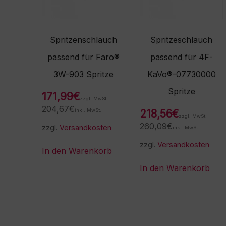
Spritzenschlauch
Spritzeschlauch
passend für Faro®
passend für 4F-
3W-903 Spritze
KaVo®-07730000
Spritze
171,99
€
zzgl. MwSt.
204,67
€
inkl. MwSt.
218,56
€
zzgl. MwSt.
260,09
€
zzgl.
Versandkosten
inkl. MwSt.
zzgl.
Versandkosten
In den Warenkorb
In den Warenkorb