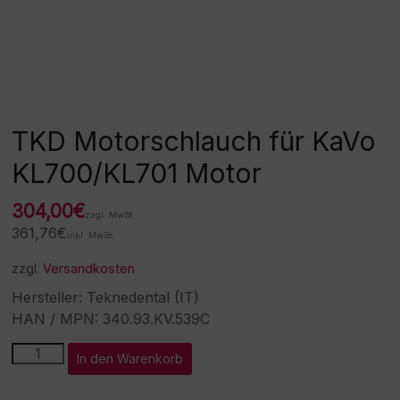
TKD Motorschlauch für KaVo
KL700/KL701 Motor
304,00
€
zzgl. MwSt.
361,76
€
inkl. MwSt.
zzgl.
Versandkosten
Hersteller: Teknedental (IT)
HAN / MPN: 340.93.KV.539C
TKD
A
In den Warenkorb
Motorschlauch
l
für
t