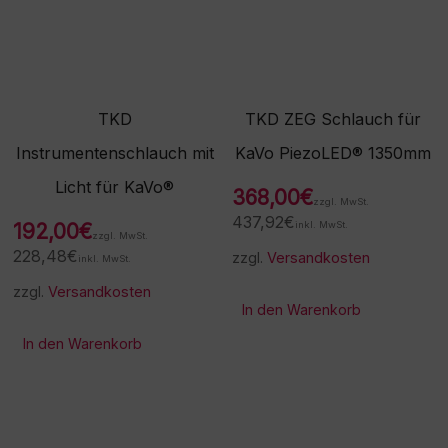
Geräteherstellers und wird
nicht von den
Geräteherstellern
hergestellt, lizenziert
und/oder empfohlen.…
TKD
TKD ZEG Schlauch für
Instrumentenschlauch mit
KaVo PiezoLED® 1350mm
Licht für KaVo®
368,00
€
zzgl. MwSt.
437,92
€
192,00
€
inkl. MwSt.
zzgl. MwSt.
228,48
€
zzgl.
Versandkosten
inkl. MwSt.
zzgl.
Versandkosten
In den Warenkorb
In den Warenkorb