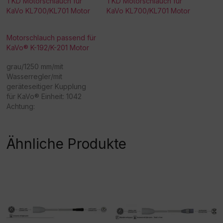
TKD Motorschlauch für
TKD Motorschlauch für
KaVo KL700/KL701 Motor
KaVo KL700/KL701 Motor
Motorschlauch passend für
KaVo® K-192/K-201 Motor
grau/1250 mm/mit
Wasserregler/mit
geräteseitiger Kupplung
für KaVo® Einheit: 1042
Achtung:
Sonderanfertigung! Bitte
beachten Sie, dass eine
Rücknahme/Umtausch
Ähnliche Produkte
dieser Ware nicht möglich
ist. Vielen Dank für Ihr
Verständnis! -
Beschaffungsartikel!Rückn
ahme /Umtausch nicht
möglich! Dieser Artikel ist
kompatibel, kein
Originalprodukt des