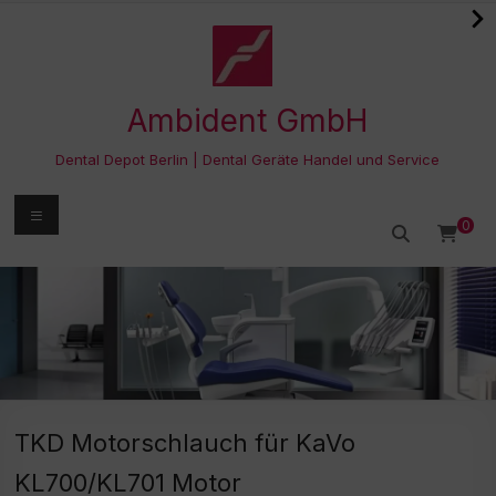
Zum
Inhalt
springen
Ambident GmbH
Dental Depot Berlin | Dental Geräte Handel und Service
Menü
0
TKD Motorschlauch für KaVo
KL700/KL701 Motor