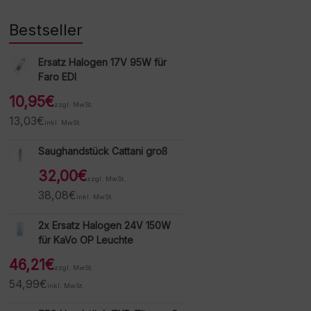
Bestseller
Ersatz Halogen 17V 95W für
Faro EDI
10,95
€
zzgl. MwSt.
13,03
€
inkl. MwSt.
Saughandstück Cattani groß
32,00
€
zzgl. MwSt.
38,08
€
inkl. MwSt.
2x Ersatz Halogen 24V 150W
für KaVo OP Leuchte
46,21
€
zzgl. MwSt.
54,99
€
inkl. MwSt.