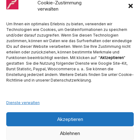
Medentex, Melag, Midmark, Metasys, MK-Dent, NSK, Ophardt
Cookie-Zustimmung
Hygiene, Ritter, Satelec, Scican, TKD, Velopex, u.v.m
verwalten
Nutzen Sie für Anfragen unser Kontaktformular.
Um Ihnen ein optimales Erlebnis zu bieten, verwenden wir
Technologien wie Cookies, um Geräteinformationen zu speichern
und/oder darauf zuzugreifen. Wenn Sie diesen Technologien
zustimmen, können wir Daten wie das Surfverhalten oder eindeutige
IDs auf dieser Website verarbeiten. Wenn Sie Ihre Zustimmung nicht
erteilen oder zurückziehen, können bestimmte Merkmale und
Funktionen beeinträchtigt werden. Mit klicken auf "
Aktzeptieren
"
Ambident GmbH
gestatten Sie die Nutzung folgender Dienste wie Google Site-Kit,
Burst Statistic, Paypal, Woocommerce u. a.. Sie können die
Einstellung jederzeit ändern. Weitere Details finden Sie unter Cookie-
Dental Geräte Handel und Service
Richtlinie und in unserer Datenschutzerklärung.
Neumannstraße 3B
13189 Berlin
Tel. 030 442 28 81
Fax.: 030 54 83 72 85
Dienste verwalten
E-Mail: info@ambident.de
Akzeptieren
Ablehnen