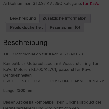
KaVo
e
Artikelnummer:
340.93.KV.539C
Kategorie:
für KaVo
KL700/KL701
r
Motor
n
Menge
a
Beschreibung
Zusätzliche Information
t
i
Produktsicherheit
Rezensionen (0)
v
e
:
Beschreibung
TKD Motorschlauch für KaVo KL700/KL701
Kompatibler Motorschlauch mit Wasserstellring für
KaVo Motoren KL700/KL701, passend für KaVo
Dentaleinheiten
E50 T – E70 T – E80 T – E1058 Life T, ähnl. 1.004.4635
Länge:
1200mm
Dieser Artikel ist kompatibel, kein Originalprodukt des
Geräteherstellers und wird nicht von den