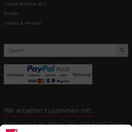
Cookie-Richtlinie (EU)
Kontakt
Zahlung & Versand
Wir arbeiten zusammen mit:
Acteon, Ancar, A-dec, Adenysy, Alpro, Astra, Belmont, Bien Air,
Cattani, Chirana, DCI, Dürr, ETI, Euronda, Faro, Gcomm, KaVo,