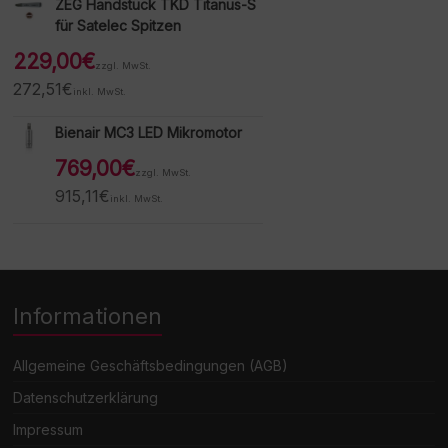
ZEG Handstück TKD Titanus-S
für Satelec Spitzen
229,00
€
zzgl. MwSt.
272,51
€
inkl. MwSt.
Bienair MC3 LED Mikromotor
769,00
€
zzgl. MwSt.
915,11
€
inkl. MwSt.
Informationen
Allgemeine Geschäftsbedingungen (AGB)
Datenschutzerklärung
Impressum