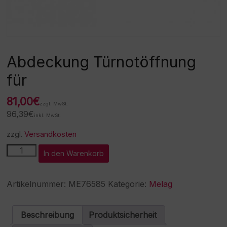
Abdeckung Türnotöffnung
für
81,00
€
zzgl. MwSt.
96,39
€
inkl. MwSt.
zzgl.
Versandkosten
Abdeckung
A
In den Warenkorb
Türnotöffnung
l
für
t
Menge
e
Artikelnummer:
ME76585
Kategorie:
Melag
r
n
a
Beschreibung
Produktsicherheit
t