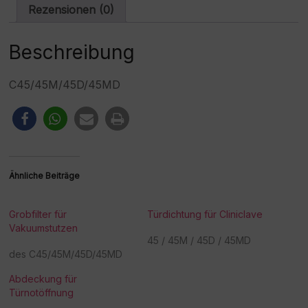
i
Rezensionen (0)
v
e
:
Beschreibung
C45/45M/45D/45MD
Ähnliche Beiträge
Grobfilter für
Türdichtung für Cliniclave
Vakuumstutzen
45 / 45M / 45D / 45MD
des C45/45M/45D/45MD
Abdeckung für
Türnotöffnung