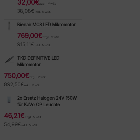
32,00
€
zzgl. MwSt.
38,08
€
inkl. MwSt.
Bienair MC3 LED Mikromotor
769,00
€
zzgl. MwSt.
915,11
€
inkl. MwSt.
TKD DEFINITIVE LED
Mikromotor
750,00
€
zzgl. MwSt.
892,50
€
inkl. MwSt.
2x Ersatz Halogen 24V 150W
für KaVo OP Leuchte
46,21
€
zzgl. MwSt.
54,99
€
inkl. MwSt.