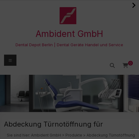
Zum
Inhalt
springen
Ambident GmbH
Dental Depot Berlin | Dental Geräte Handel und Service
Menü
0
Abdeckung Türnotöffnung für
Sie sind hier:
Ambident GmbH
>
Produkte
>
Abdeckung Türnotöffnung