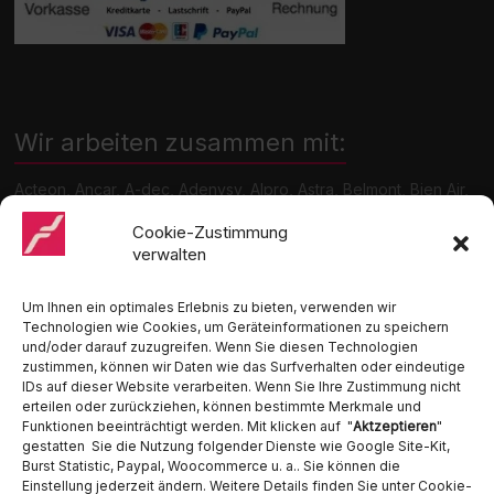
Wir arbeiten zusammen mit:
Acteon, Ancar, A-dec, Adenysy, Alpro, Astra, Belmont, Bien Air,
Cattani, Chirana, DCI, Dürr, ETI, Euronda, Faro, Gcomm, KaVo,
Medentex, Melag, Midmark, Metasys, MK-Dent, NSK, Ophardt
Cookie-Zustimmung
Hygiene, Ritter, Satelec, Scican, TKD, Velopex, u.v.m
verwalten
Nutzen Sie für Anfragen unser Kontaktformular.
Um Ihnen ein optimales Erlebnis zu bieten, verwenden wir
Technologien wie Cookies, um Geräteinformationen zu speichern
und/oder darauf zuzugreifen. Wenn Sie diesen Technologien
zustimmen, können wir Daten wie das Surfverhalten oder eindeutige
IDs auf dieser Website verarbeiten. Wenn Sie Ihre Zustimmung nicht
erteilen oder zurückziehen, können bestimmte Merkmale und
Funktionen beeinträchtigt werden. Mit klicken auf "
Aktzeptieren
"
Ambident GmbH
gestatten Sie die Nutzung folgender Dienste wie Google Site-Kit,
Burst Statistic, Paypal, Woocommerce u. a.. Sie können die
Einstellung jederzeit ändern. Weitere Details finden Sie unter Cookie-
Dental Geräte Handel und Service