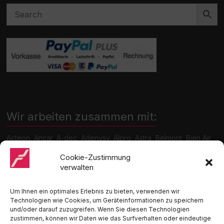
Wir arbeiten zusammen mit:
Acteon, Ancar, A-dec, Adenysy, Alpro, Astra, Belmont, Bien Air,
Cattani, Chirana, DCI, Dürr, ETI, Euronda, Faro, Gcomm, KaVo,
Medentex, Melag, Midmark, Metasys, MK-Dent, NSK, Ophardt
Cookie-Zustimmung
Hygiene, Ritter, Satelec, Scican, TKD, Velopex, u.v.m
verwalten
Nutzen Sie für Anfragen unser Kontaktformular.
Um Ihnen ein optimales Erlebnis zu bieten, verwenden wir
Technologien wie Cookies, um Geräteinformationen zu speichern
und/oder darauf zuzugreifen. Wenn Sie diesen Technologien
zustimmen, können wir Daten wie das Surfverhalten oder eindeutige