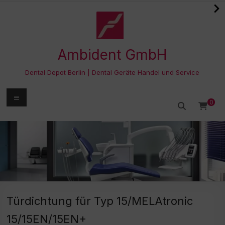
Zum
Inhalt
springen
Ambident GmbH
Dental Depot Berlin | Dental Geräte Handel und Service
Menü
0
Türdichtung für Typ 15/MELAtronic
15/15EN/15EN+