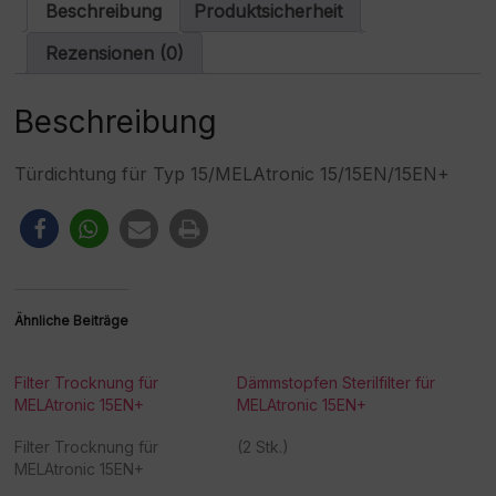
a
Beschreibung
Produktsicherheit
t
i
Rezensionen (0)
v
e
:
Beschreibung
Türdichtung für Typ 15/MELAtronic 15/15EN/15EN+
Ähnliche Beiträge
Filter Trocknung für
Dämmstopfen Sterilfilter für
MELAtronic 15EN+
MELAtronic 15EN+
Filter Trocknung für
(2 Stk.)
MELAtronic 15EN+