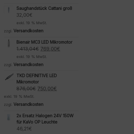
Saughandstück Cattani groß
32,00
€
exkl. 19 % MwSt.
Versandkosten
zzgl.
Bienair MC3 LED Mikromotor
Ursprünglicher
Aktueller
1.413,04
€
769,00
€
Preis
Preis
exkl. 19 % MwSt.
war:
ist:
Versandkosten
zzgl.
1.413,04€
769,00€.
TKD DEFINITIVE LED
Mikromotor
Ursprünglicher
Aktueller
876,00
€
750,00
€
Preis
Preis
exkl. 19 % MwSt.
war:
ist:
Versandkosten
zzgl.
876,00€
750,00€.
2x Ersatz Halogen 24V 150W
für KaVo OP Leuchte
46,21
€