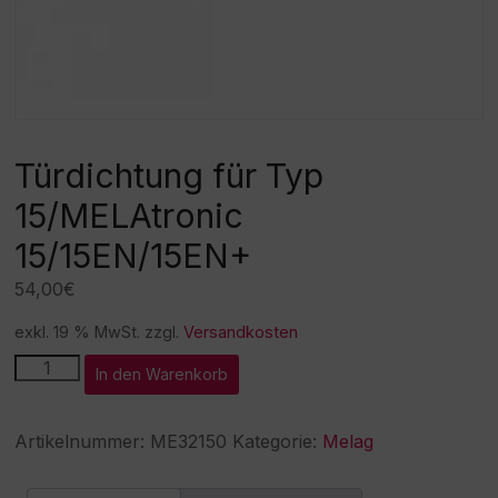
Türdichtung für Typ
15/MELAtronic
15/15EN/15EN+
54,00
€
exkl. 19 % MwSt.
zzgl.
Versandkosten
Türdichtung
A
In den Warenkorb
für
l
Typ
t
15/MELAtronic
e
Artikelnummer:
ME32150
Kategorie:
Melag
15/15EN/15EN+
r
Menge
n