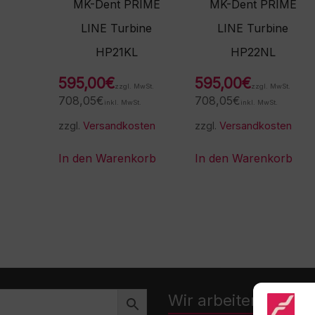
MK-Dent PRIME
MK-Dent PRIME
LINE Turbine
LINE Turbine
HP21KL
HP22NL
595,00
€
595,00
€
zzgl. MwSt.
zzgl. MwSt.
708,05
€
708,05
€
inkl. MwSt.
inkl. MwSt.
zzgl.
Versandkosten
zzgl.
Versandkosten
In den Warenkorb
In den Warenkorb
Wir arbeiten zusa