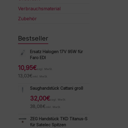
Verbrauchsmaterial
Zubehör
Bestseller
Ersatz Halogen 17V 95W für
Faro EDI
10,95
€
zzgl. MwSt.
13,03
€
inkl. MwSt.
Saughandstück Cattani groß
32,00
€
zzgl. MwSt.
38,08
€
inkl. MwSt.
ZEG Handstück TKD Titanus-S
für Satelec Spitzen