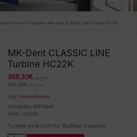
bident GmbH
>
Produkte
>
MK-Dent CLASSIC LINE Turbine HC22K
MK-Dent CLASSIC LINE
Turbine HC22K
359,20
€
zzgl. MwSt.
427,45
€
inkl. MwSt.
zzgl.
Versandkosten
Hersteller: MK-Dent
HAN: HC22K
Turbine ohne Licht für Multiflex Kupplung
MK-