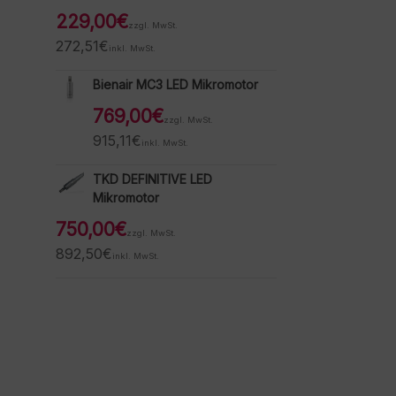
229,00
€
zzgl. MwSt.
272,51
€
inkl. MwSt.
Bienair MC3 LED Mikromotor
769,00
€
zzgl. MwSt.
915,11
€
inkl. MwSt.
TKD DEFINITIVE LED
Mikromotor
750,00
€
zzgl. MwSt.
892,50
€
inkl. MwSt.