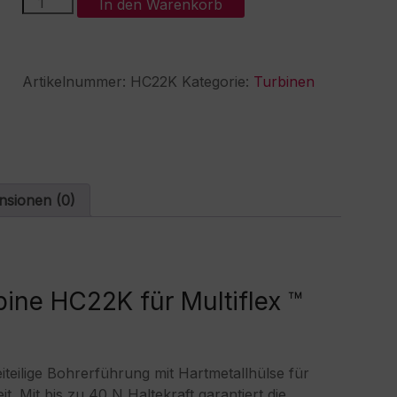
A
In den Warenkorb
Dent
l
CLASSIC
t
LINE
e
Turbine
r
Artikelnummer:
HC22K
Kategorie:
Turbinen
HC22K
n
Menge
a
t
i
v
e
:
nsionen (0)
ine HC22K für Multiflex ™
eilige Bohrerführung mit Hartmetallhülse für
t. Mit bis zu 40 N Haltekraft garantiert die