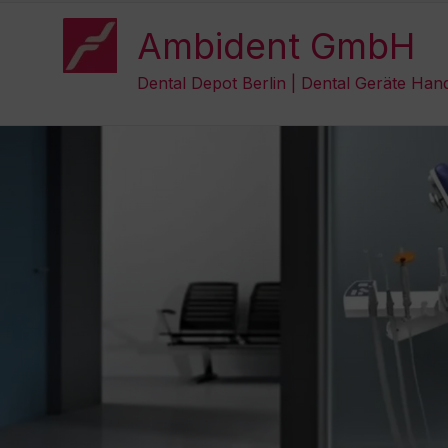
Zum
Inhalt
Ambident GmbH
springen
Dental Depot Berlin | Dental Geräte Han