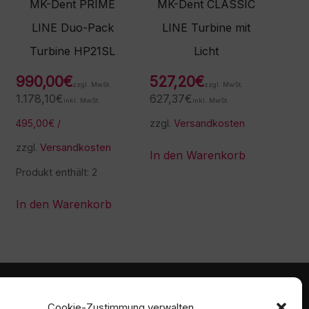
MK-Dent PRIME
MK-Dent CLASSIC
LINE Duo-Pack
LINE Turbine mit
Turbine HP21SL
Licht
990,00
€
527,20
€
zzgl. MwSt.
zzgl. MwSt.
1.178,10
€
627,37
€
inkl. MwSt.
inkl. MwSt.
zzgl.
Versandkosten
495,00
€
/
zzgl.
Versandkosten
In den Warenkorb
Produkt enthält: 2
In den Warenkorb
mmen
Ambident GmbH
Cookie-Zustimmung verwalten