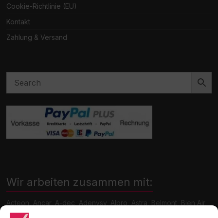
Cookie-Richtlinie (EU)
Kontakt
Zahlung & Versand
Wir arbeiten zusammen mit:
Acteon, Ancar, A-dec, Adenysy, Alpro, Astra, Belmont, Bien Air,
Cattani, Chirana, DCI, Dürr, ETI, Euronda, Faro, Gcomm, KaVo,