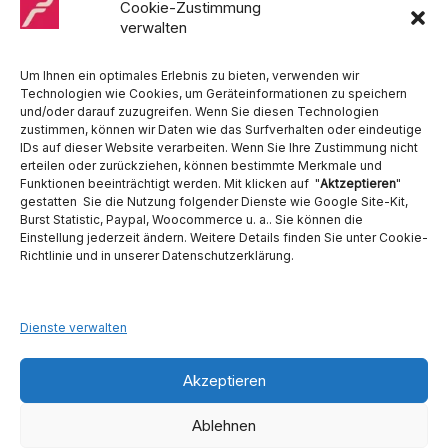
Medentex, Melag, Midmark, Metasys, MK-Dent, NSK, Ophardt
Cookie-Zustimmung
Hygiene, Ritter, Satelec, Scican, TKD, Velopex, u.v.m
verwalten
Nutzen Sie für Anfragen unser Kontaktformular.
Um Ihnen ein optimales Erlebnis zu bieten, verwenden wir
Technologien wie Cookies, um Geräteinformationen zu speichern
und/oder darauf zuzugreifen. Wenn Sie diesen Technologien
zustimmen, können wir Daten wie das Surfverhalten oder eindeutige
IDs auf dieser Website verarbeiten. Wenn Sie Ihre Zustimmung nicht
erteilen oder zurückziehen, können bestimmte Merkmale und
Funktionen beeinträchtigt werden. Mit klicken auf "
Aktzeptieren
"
Ambident GmbH
gestatten Sie die Nutzung folgender Dienste wie Google Site-Kit,
Burst Statistic, Paypal, Woocommerce u. a.. Sie können die
Einstellung jederzeit ändern. Weitere Details finden Sie unter Cookie-
Dental Geräte Handel und Service
Richtlinie und in unserer Datenschutzerklärung.
Neumannstraße 3B
13189 Berlin
Tel. 030 442 28 81
Fax.: 030 54 83 72 85
Dienste verwalten
E-Mail: info@ambident.de
Akzeptieren
Ablehnen