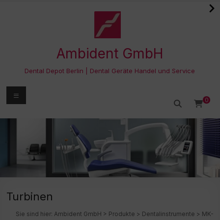
Zum
Inhalt
springen
Ambident GmbH
Dental Depot Berlin | Dental Geräte Handel und Service
Menü
0
Turbinen
Sie sind hier:
Ambident GmbH
>
Produkte
>
Dentalinstrumente
>
MK-