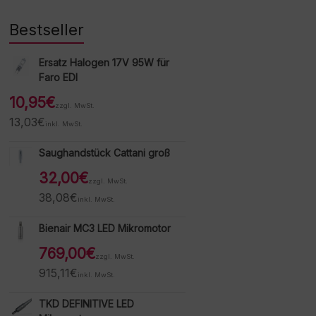
Bestseller
Ersatz Halogen 17V 95W für
Faro EDI
10,95
€
zzgl. MwSt.
13,03
€
inkl. MwSt.
Saughandstück Cattani groß
32,00
€
zzgl. MwSt.
38,08
€
inkl. MwSt.
Bienair MC3 LED Mikromotor
769,00
€
zzgl. MwSt.
915,11
€
inkl. MwSt.
TKD DEFINITIVE LED