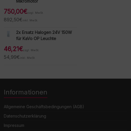
Mikromotor
750,00
€
zzgl. MwSt.
892,50
€
inkl. MwSt.
2x Ersatz Halogen 24V 150W
für KaVo OP Leuchte
46,21
€
zzgl. MwSt.
54,99
€
inkl. MwSt.
Informationen
Allgemeine Geschäftsbedingungen (AGB)
Datenschutzerklärung
Impressum