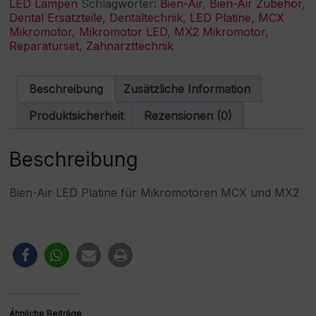
LED Lampen
Schlagwörter:
Bien-Air
,
Bien-Air Zubehör
,
/
n
Dental Ersatzteile
,
Dentaltechnik
,
LED Platine
,
MCX
MX2
a
Mikromotor
,
Mikromotor LED
,
MX2 Mikromotor
,
Mikromotor
t
Reparaturset
,
Zahnarzttechnik
Menge
i
v
e
Beschreibung
Zusätzliche Information
:
Produktsicherheit
Rezensionen (0)
Beschreibung
Bien-Air LED Platine für Mikromotoren MCX und MX2
Ähnliche Beiträge