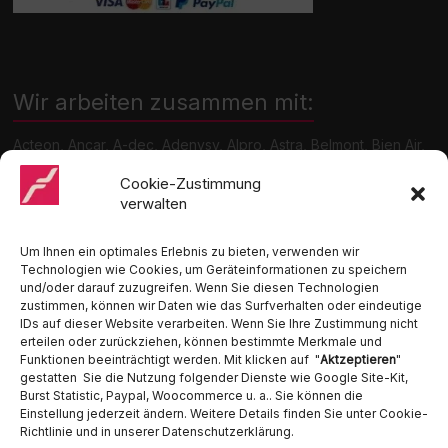
Wir arbeiten zusammen mit:
Acteon, Ancar, A-dec, Adenysy, Alpro, Astra, Belmont, Bien Air,
Cattani, Chirana, DCI, Dürr, ETI, Euronda, Faro, Gcomm, KaVo,
Medentex, Melag, Midmark, Metasys, MK-Dent, NSK, Ophardt
Cookie-Zustimmung
Hygiene, Ritter, Satelec, Scican, TKD, Velopex, u.v.m
verwalten
Nutzen Sie für Anfragen unser Kontaktformular.
Um Ihnen ein optimales Erlebnis zu bieten, verwenden wir
Technologien wie Cookies, um Geräteinformationen zu speichern
und/oder darauf zuzugreifen. Wenn Sie diesen Technologien
zustimmen, können wir Daten wie das Surfverhalten oder eindeutige
IDs auf dieser Website verarbeiten. Wenn Sie Ihre Zustimmung nicht
erteilen oder zurückziehen, können bestimmte Merkmale und
Funktionen beeinträchtigt werden. Mit klicken auf "
Aktzeptieren
"
Ambident GmbH
gestatten Sie die Nutzung folgender Dienste wie Google Site-Kit,
Burst Statistic, Paypal, Woocommerce u. a.. Sie können die
Einstellung jederzeit ändern. Weitere Details finden Sie unter Cookie-
Dental Geräte Handel und Service
Richtlinie und in unserer Datenschutzerklärung.
Neumannstraße 3B