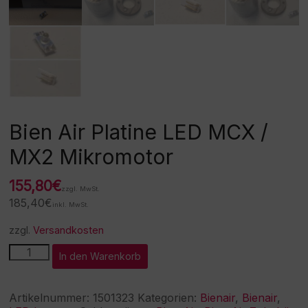
Bien Air Platine LED MCX /
MX2 Mikromotor
155,80
€
zzgl. MwSt.
185,40
€
inkl. MwSt.
zzgl.
Versandkosten
Bien
A
In den Warenkorb
Air
l
Platine
t
LED
e
Artikelnummer:
1501323
Kategorien:
Bienair
,
Bienair
,
MCX
r