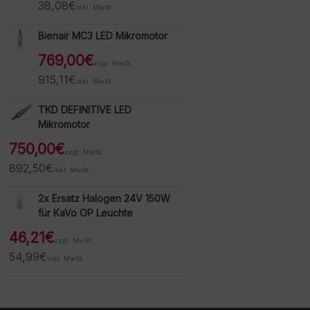
38,08
€
inkl. MwSt.
Bienair MC3 LED Mikromotor
769,00
€
zzgl. MwSt.
915,11
€
inkl. MwSt.
TKD DEFINITIVE LED
Mikromotor
750,00
€
zzgl. MwSt.
892,50
€
inkl. MwSt.
2x Ersatz Halogen 24V 150W
für KaVo OP Leuchte
46,21
€
zzgl. MwSt.
54,99
€
inkl. MwSt.