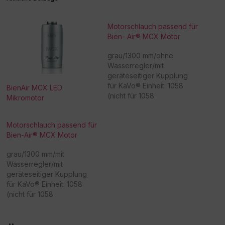
Motorschlauch passend für
Bien- Air® MCX Motor
grau/1300 mm/ohne
Wasserregler/mit
geräteseitiger Kupplung
für KaVo® Einheit: 1058
BienAir MCX LED
(nicht für 1058
Mikromotor
Life)/1062/1063/1065/1066/
1080 - Achtung:
Motorschlauch passend für
Sonderanfertigung! Bitte
Bien-Air® MCX Motor
beachten Sie, dass eine
Rücknahme/Umtausch
grau/1300 mm/mit
dieser Ware nicht möglich
Wasserregler/mit
ist. Vielen Dank für Ihr
geräteseitiger Kupplung
Verständnis! -
für KaVo® Einheit: 1058
Beschaffungsartikel!Rückn
(nicht für 1058
ahme /Umtausch nicht
Life)/1062/1063/1065/1066/
möglich!
1080 Achtung:
Sonderanfertigung! Bitte