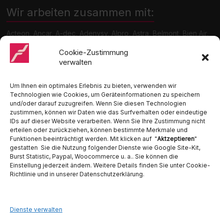
Wir arbeiten zusammen mit:
Acteon, Ancar, A-dec, Adenysy, Alpro, Astra, Belmont, Bien Air,
Cattani, Chirana, DCI, Dürr, ETI, Euronda, Faro, Gcomm, KaVo,
Medentex, Melag, Midmark, Metasys, MK-Dent, NSK, Ophardt
Cookie-Zustimmung
Hygiene, Ritter, Satelec, Scican, TKD, Velopex, u.v.m
verwalten
Nutzen Sie für Anfragen unser Kontaktformular.
Um Ihnen ein optimales Erlebnis zu bieten, verwenden wir
Technologien wie Cookies, um Geräteinformationen zu speichern
und/oder darauf zuzugreifen. Wenn Sie diesen Technologien
zustimmen, können wir Daten wie das Surfverhalten oder eindeutige
IDs auf dieser Website verarbeiten. Wenn Sie Ihre Zustimmung nicht
erteilen oder zurückziehen, können bestimmte Merkmale und
Funktionen beeinträchtigt werden. Mit klicken auf "
Aktzeptieren
"
Ambident GmbH
gestatten Sie die Nutzung folgender Dienste wie Google Site-Kit,
Burst Statistic, Paypal, Woocommerce u. a.. Sie können die
Dental Geräte Handel und Service
Einstellung jederzeit ändern. Weitere Details finden Sie unter Cookie-
Neumannstraße 3B
Richtlinie und in unserer Datenschutzerklärung.
13189 Berlin
Tel. 030 442 28 81
Fax.: 030 54 83 72 85
Dienste verwalten
E-Mail: info@ambident.de