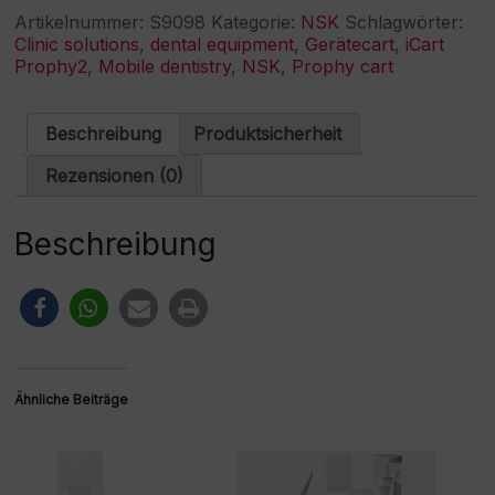
-
e
Artikelnummer:
S9098
Kategorie:
NSK
Schlagwörter:
Gerätecart
r
Clinic solutions
,
dental equipment
,
Gerätecart
,
iCart
Menge
n
Prophy2
,
Mobile dentistry
,
NSK
,
Prophy cart
a
t
i
Beschreibung
Produktsicherheit
v
e
Rezensionen (0)
:
Beschreibung
Ähnliche Beiträge