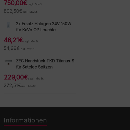
750,00
€
zzgl. MwSt.
892,50
€
inkl. MwSt.
2x Ersatz Halogen 24V 150W
für KaVo OP Leuchte
46,21
€
zzgl. MwSt.
54,99
€
inkl. MwSt.
ZEG Handstück TKD Titanus-S
für Satelec Spitzen
229,00
€
zzgl. MwSt.
272,51
€
inkl. MwSt.
Informationen