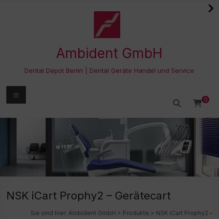
Zum
Inhalt
springen
Ambident GmbH
Dental Depot Berlin | Dental Geräte Handel und Service
Menü
0
NSK iCart Prophy2 – Gerätecart
Sie sind hier:
Ambident GmbH
>
Produkte
>
NSK iCart Prophy2 –