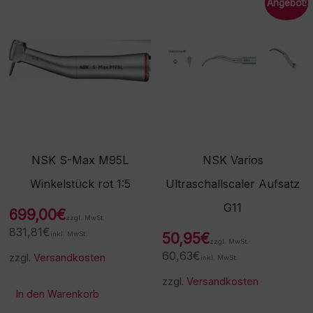
Angebot!
NSK S-Max M95L
NSK Varios
Winkelstück rot 1:5
Ultraschallscaler Aufsatz
G11
699,00
€
zzgl. MwSt.
831,81
€
inkl. MwSt.
50,95
€
zzgl. MwSt.
60,63
€
zzgl.
Versandkosten
inkl. MwSt.
zzgl.
Versandkosten
In den Warenkorb