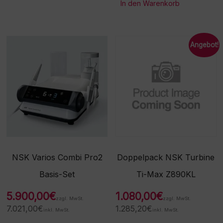
In den Warenkorb
Angebot!
NSK Varios Combi Pro2
Doppelpack NSK Turbine
Basis-Set
Ti-Max Z890KL
5.900,00
€
1.080,00
€
zzgl. MwSt.
zzgl. MwSt.
7.021,00
€
1.285,20
€
inkl. MwSt.
inkl. MwSt.