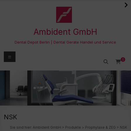
Zum
Inhalt
springen
Ambident GmbH
Dental Depot Berlin | Dental Geräte Handel und Service
Menü
0
NSK
Sie sind hier:
Ambident GmbH
>
Produkte
>
Prophylaxe & ZEG
>
NSK