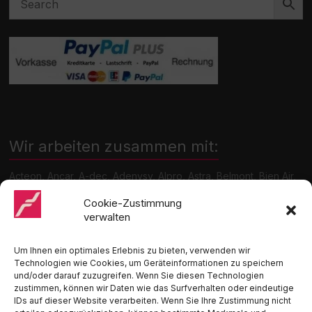
Wir arbeiten zusammen mit:
Acteon, Ancar, A-dec, Adenysy, Alpro, Astra, Belmont, Bien Air,
Cattani, Chirana, DCI, Dürr, ETI, Euronda, Faro, Gcomm, KaVo,
Medentex, Melag, Midmark, Metasys, MK-Dent, NSK, Ophardt
Cookie-Zustimmung
Hygiene, Ritter, Satelec, Scican, TKD, Velopex, u.v.m
verwalten
Nutzen Sie für Anfragen unser Kontaktformular.
Um Ihnen ein optimales Erlebnis zu bieten, verwenden wir
Technologien wie Cookies, um Geräteinformationen zu speichern
und/oder darauf zuzugreifen. Wenn Sie diesen Technologien
zustimmen, können wir Daten wie das Surfverhalten oder eindeutige
IDs auf dieser Website verarbeiten. Wenn Sie Ihre Zustimmung nicht