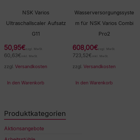
NSK Varios
Wasserversorgungssyste
Ultraschallscaler Aufsatz
m für NSK Varios Combi
G11
Pro2
50,95
€
608,00
€
zzgl. MwSt.
zzgl. MwSt.
60,63
€
723,52
€
inkl. MwSt.
inkl. MwSt.
zzgl.
Versandkosten
zzgl.
Versandkosten
In den Warenkorb
In den Warenkorb
Produktkategorien
Aktionsangebote
Arbeitsstühle