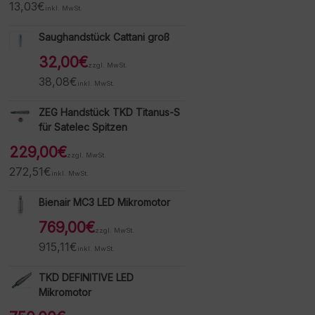
13,03
€
inkl. MwSt.
Saughandstück Cattani groß
32,00
€
zzgl. MwSt.
38,08
€
inkl. MwSt.
ZEG Handstück TKD Titanus-S
für Satelec Spitzen
229,00
€
zzgl. MwSt.
272,51
€
inkl. MwSt.
Bienair MC3 LED Mikromotor
769,00
€
zzgl. MwSt.
915,11
€
inkl. MwSt.
TKD DEFINITIVE LED
Mikromotor