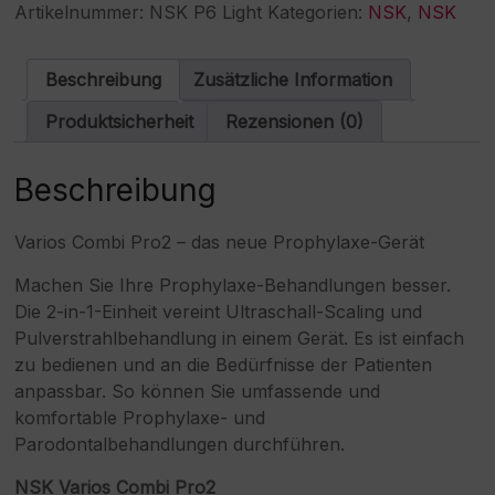
Pro2
e
Artikelnummer:
NSK P6 Light
Kategorien:
NSK
,
NSK
Promo-
r
Paket
n
1
a
Beschreibung
Zusätzliche Information
Menge
t
i
Produktsicherheit
Rezensionen (0)
v
e
:
Beschreibung
Varios Combi Pro2 – das neue Prophylaxe-Gerät
Machen Sie Ihre Prophylaxe-Behandlungen besser.
Die 2-in-1-Einheit vereint Ultraschall-Scaling und
Pulverstrahlbehandlung in einem Gerät. Es ist einfach
zu bedienen und an die Bedürfnisse der Patienten
anpassbar. So können Sie umfassende und
komfortable Prophylaxe- und
Parodontalbehandlungen durchführen.
NSK Varios Combi Pro2