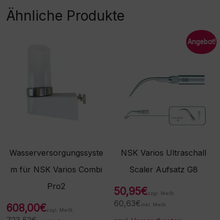
Ähnliche Produkte
Angebot!
Wasserversorgungssyste
NSK Varios Ultraschall
m für NSK Varios Combi
Scaler Aufsatz G8
Pro2
50,95
€
zzgl. MwSt.
60,63
€
608,00
€
inkl. MwSt.
zzgl. MwSt.
723,52
€