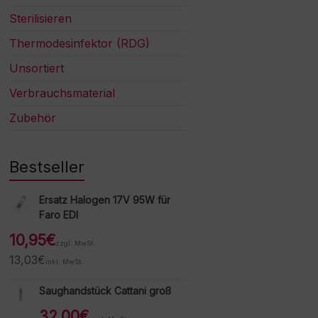
Sterilisieren
Thermodesinfektor (RDG)
Unsortiert
Verbrauchsmaterial
Zubehör
Bestseller
Ersatz Halogen 17V 95W für
Faro EDI
10,95
€
zzgl. MwSt.
13,03
€
inkl. MwSt.
Saughandstück Cattani groß
32,00
€