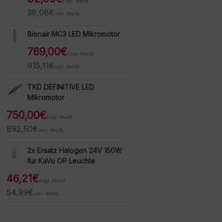
zzgl. MwSt.
38,08
€
inkl. MwSt.
Bienair MC3 LED Mikromotor
769,00
€
zzgl. MwSt.
915,11
€
inkl. MwSt.
TKD DEFINITIVE LED
Mikromotor
750,00
€
zzgl. MwSt.
892,50
€
inkl. MwSt.
2x Ersatz Halogen 24V 150W
für KaVo OP Leuchte
46,21
€
zzgl. MwSt.
54,99
€
inkl. MwSt.