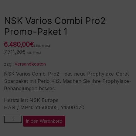
NSK Varios Combi Pro2
Promo-Paket 1
6.480,00
€
zzgl. MwSt.
7.711,20
€
inkl. MwSt.
zzgl.
Versandkosten
NSK Varios Combi Pro2 – das neue Prophylaxe-Gerät
Sparpaket mit Perio Kit2. Machen Sie Ihre Prophylaxe-
Behandlungen besser.
Hersteller: NSK Europe
HAN / MPN: Y1500505, Y1500470
NSK
A
In den Warenkorb
Varios
l
Combi
t