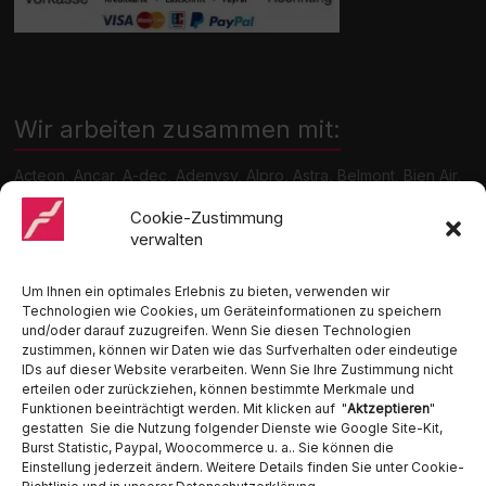
Wir arbeiten zusammen mit:
Acteon, Ancar, A-dec, Adenysy, Alpro, Astra, Belmont, Bien Air,
Cattani, Chirana, DCI, Dürr, ETI, Euronda, Faro, Gcomm, KaVo,
Medentex, Melag, Midmark, Metasys, MK-Dent, NSK, Ophardt
Cookie-Zustimmung
Hygiene, Ritter, Satelec, Scican, TKD, Velopex, u.v.m
verwalten
Nutzen Sie für Anfragen unser Kontaktformular.
Um Ihnen ein optimales Erlebnis zu bieten, verwenden wir
Technologien wie Cookies, um Geräteinformationen zu speichern
und/oder darauf zuzugreifen. Wenn Sie diesen Technologien
zustimmen, können wir Daten wie das Surfverhalten oder eindeutige
IDs auf dieser Website verarbeiten. Wenn Sie Ihre Zustimmung nicht
erteilen oder zurückziehen, können bestimmte Merkmale und
Funktionen beeinträchtigt werden. Mit klicken auf "
Aktzeptieren
"
Ambident GmbH
gestatten Sie die Nutzung folgender Dienste wie Google Site-Kit,
Burst Statistic, Paypal, Woocommerce u. a.. Sie können die
Dental Geräte Handel und Service
Einstellung jederzeit ändern. Weitere Details finden Sie unter Cookie-