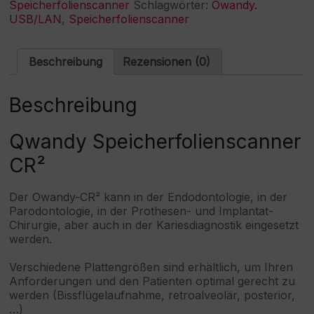
Speicherfolienscanner
Schlagwörter:
Owandy.
Menge
n
USB/LAN
,
Speicherfolienscanner
a
t
i
Beschreibung
Rezensionen (0)
v
e
:
Beschreibung
Qwandy Speicherfolienscanner
CR²
Der Owandy-CR² kann in der Endodontologie, in der
Parodontologie, in der Prothesen- und Implantat-
Chirurgie, aber auch in der Kariesdiagnostik eingesetzt
werden.
Verschiedene Plattengrößen sind erhältlich, um Ihren
Anforderungen und den Patienten optimal gerecht zu
werden (Bissflügelaufnahme, retroalveolär, posterior,
…)