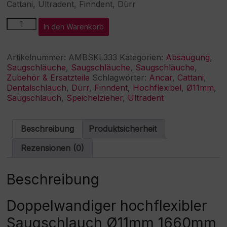
Cattani, Ultradent, Finndent, Dürr
Saugschlauch
A
In den Warenkorb
Ø11mm
l
passend
t
für
e
Artikelnummer:
AMBSKL333
Kategorien:
Absaugung
,
Ancar,
r
Saugschläuche
,
Saugschläuche
,
Saugschläuche
,
Cattani,
n
Zubehör & Ersatzteile
Schlagwörter:
Ancar
,
Cattani
,
Ultradent
a
Dentalschlauch
,
Dürr
,
Finndent
,
Hochflexibel
,
Ø11mm
,
Menge
t
Saugschlauch
,
Speichelzieher
,
Ultradent
i
v
e
Beschreibung
Produktsicherheit
:
Rezensionen (0)
Beschreibung
Doppelwandiger hochflexibler
Saugschlauch Ø11mm 1660mm