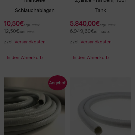
manuelle
Zylinder-Tandem, 100l
Schlauchablagen
Tank
10,50
€
5.840,00
€
zzgl. MwSt.
zzgl. MwSt.
12,50
€
6.949,60
€
inkl. MwSt.
inkl. MwSt.
zzgl.
Versandkosten
zzgl.
Versandkosten
In den Warenkorb
In den Warenkorb
Angebot!