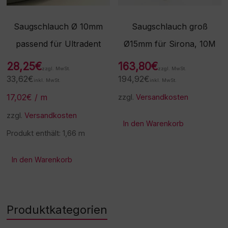
Saugschlauch Ø 10mm
Saugschlauch groß
passend für Ultradent
Ø15mm für Sirona, 10M
28,25
€
163,80
€
zzgl. MwSt.
zzgl. MwSt.
33,62
€
194,92
€
inkl. MwSt.
inkl. MwSt.
17,02
€
/
m
zzgl.
Versandkosten
zzgl.
Versandkosten
In den Warenkorb
Produkt enthält: 1,66
m
In den Warenkorb
Produktkategorien