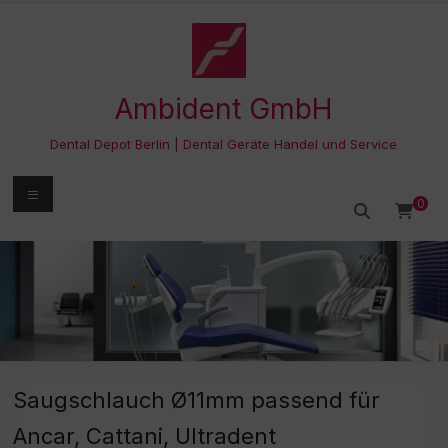
Zum
Inhalt
springen
Ambident GmbH
Dental Depot Berlin | Dental Geräte Handel und Service
Menü
0
Saugschlauch Ø11mm passend für
Ancar, Cattani, Ultradent