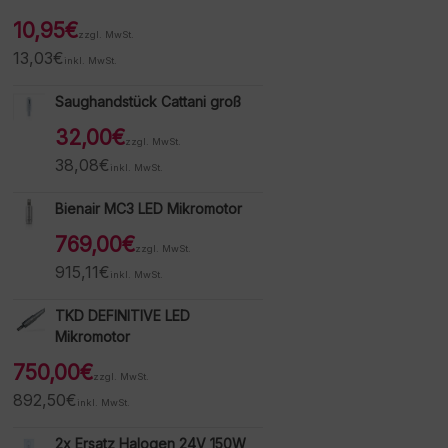
10,95
€
zzgl. MwSt.
13,03
€
inkl. MwSt.
Saughandstück Cattani groß
32,00
€
zzgl. MwSt.
38,08
€
inkl. MwSt.
Bienair MC3 LED Mikromotor
769,00
€
zzgl. MwSt.
915,11
€
inkl. MwSt.
TKD DEFINITIVE LED
Mikromotor
750,00
€
zzgl. MwSt.
892,50
€
inkl. MwSt.
2x Ersatz Halogen 24V 150W