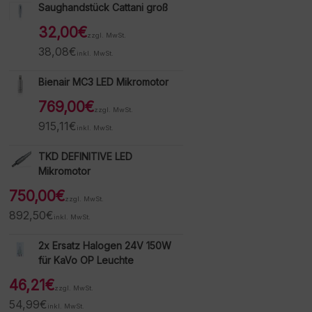
Saughandstück Cattani groß
32,00
€
zzgl. MwSt.
38,08
€
inkl. MwSt.
Bienair MC3 LED Mikromotor
769,00
€
zzgl. MwSt.
915,11
€
inkl. MwSt.
TKD DEFINITIVE LED
Mikromotor
750,00
€
zzgl. MwSt.
892,50
€
inkl. MwSt.
2x Ersatz Halogen 24V 150W
für KaVo OP Leuchte
46,21
€
zzgl. MwSt.
54,99
€
inkl. MwSt.