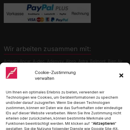
Wir arbeiten zusammen mit:
Acteon, Ancar, A-dec, Adenysy, Alpro, Astra, Belmont, Bien Air,
Cattani, Chirana, DCI, Dürr, ETI, Euronda, Faro, Gcomm, KaVo,
Medentex, Melag, Midmark, Metasys, MK-Dent, NSK, Ophardt
Cookie-Zustimmung
Hygiene, Ritter, Satelec, Scican, TKD, Velopex, u.v.m
verwalten
Nutzen Sie für Anfragen unser Kontaktformular.
Um Ihnen ein optimales Erlebnis zu bieten, verwenden wir
Technologien wie Cookies, um Geräteinformationen zu speichern
und/oder darauf zuzugreifen. Wenn Sie diesen Technologien
zustimmen, können wir Daten wie das Surfverhalten oder eindeutige
IDs auf dieser Website verarbeiten. Wenn Sie Ihre Zustimmung nicht
erteilen oder zurückziehen, können bestimmte Merkmale und
Funktionen beeinträchtigt werden. Mit klicken auf "
Aktzeptieren
"
Ambident GmbH
gestatten Sie die Nutzung folgender Dienste wie Google Site-Kit,