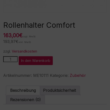
Rollenhalter Comfort
163,00
€
zzgl. MwSt.
193,97
€
inkl. MwSt.
zzgl.
Versandkosten
Rollenhalter
A
In den Warenkorb
Comfort
l
Menge
t
e
Artikelnummer:
ME10111
Kategorie:
Zubehör
r
n
a
Beschreibung
Produktsicherheit
t
i
Rezensionen (0)
v
e