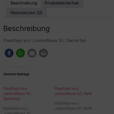
a
Beschreibung
Produktsicherheit
t
i
Rezensionen (0)
v
e
:
Beschreibung
PlastiSept eco JumboWipes 50, StarterSet
Ähnliche Beiträge
PlastiSept eco
PlastiSept eco
JumboWipes 30,
JumboWipes 50, Refill
StarterSet
PlastiSept eco
PlastiSept eco
JumboWipes 50, Refill
JumboWipes 30,