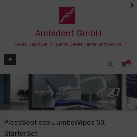
Zum
Inhalt
springen
Ambident GmbH
Dental Depot Berlin | Dental Geräte Handel und Service
Menü
0
PlastiSept eco JumboWipes 50,
StarterSet