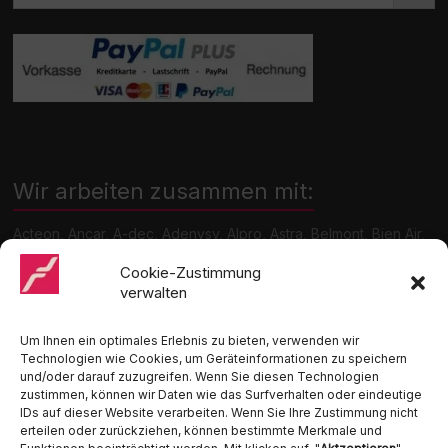
Wir arbeiten zusammen mit:
Acteon, Ancar, A-dec, Adenysy, Alpro, Astra, Belmont, Bien Air,
Cattani, Chirana, DCI, Dürr, ETI, Euronda, Faro, Gcomm, KaVo,
Medentex, Melag, Midmark, Metasys, MK-Dent, NSK, Ophardt
Cookie-Zustimmung
Hygiene, Ritter, Satelec, Scican, TKD, Velopex, u.v.m
verwalten
Nutzen Sie für Anfragen unser Kontaktformular.
Um Ihnen ein optimales Erlebnis zu bieten, verwenden wir
Technologien wie Cookies, um Geräteinformationen zu speichern
und/oder darauf zuzugreifen. Wenn Sie diesen Technologien
zustimmen, können wir Daten wie das Surfverhalten oder eindeutige
IDs auf dieser Website verarbeiten. Wenn Sie Ihre Zustimmung nicht
erteilen oder zurückziehen, können bestimmte Merkmale und