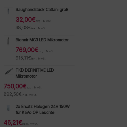
Saughandstück Cattani groß
32,00
€
zzgl. MwSt.
38,08
€
inkl. MwSt.
Bienair MC3 LED Mikromotor
769,00
€
zzgl. MwSt.
915,11
€
inkl. MwSt.
TKD DEFINITIVE LED
Mikromotor
750,00
€
zzgl. MwSt.
892,50
€
inkl. MwSt.
2x Ersatz Halogen 24V 150W
für KaVo OP Leuchte
46,21
€
zzgl. MwSt.