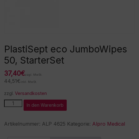
PlastiSept eco JumboWipes
50, StarterSet
37,40
€
zzgl. MwSt.
44,51
€
inkl. MwSt.
zzgl.
Versandkosten
PlastiSept
A
In den Warenkorb
eco
l
JumboWipes
t
50,
e
Artikelnummer:
ALP 4625
Kategorie:
Alpro Medical
StarterSet
r
Menge
n