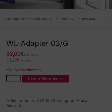
Sie sind hier:
Ambident GmbH
>
Produkte
>
WL-Adapter 03/G
WL-Adapter 03/G
33,00
€
zzgl. MwSt.
39,27
€
inkl. MwSt.
zzgl.
Versandkosten
WL-
A
In den Warenkorb
Adapter
l
03/G
t
Menge
e
r
Artikelnummer:
ALP 3533
Kategorie:
Alpro
n
Medical
a