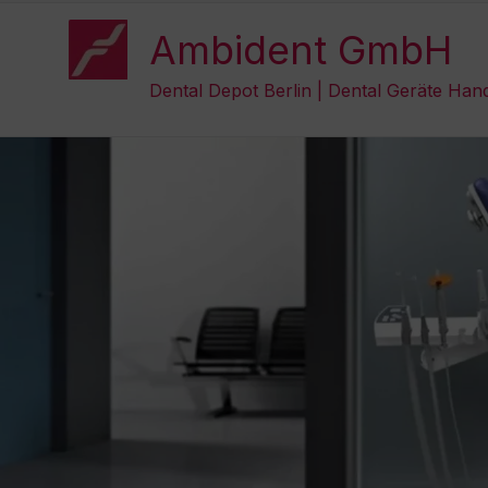
Zum
Inhalt
Ambident GmbH
springen
Dental Depot Berlin | Dental Geräte Han