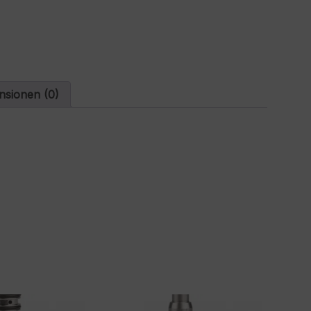
t
i
v
e
:
nsionen (0)