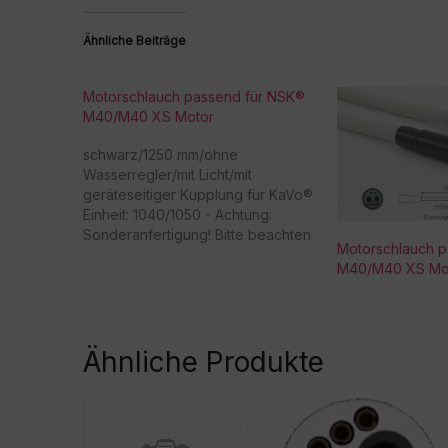
Ähnliche Beiträge
Motorschlauch passend für NSK®
M40/M40 XS Motor
schwarz/1250 mm/ohne
Wasserregler/mit Licht/mit
geräteseitiger Kupplung für KaVo®
Einheit: 1040/1050 - Achtung:
Sonderanfertigung! Bitte beachten
Motorschlauch 
Sie, dass eine
M40/M40 XS Mo
Rücknahme/Umtausch dieser Ware
nicht möglich ist. Vielen Dank für Ihr
Verständnis! -
Beschaffungsartikel!Rücknahme
Ähnliche Produkte
/Umtausch nicht möglich!