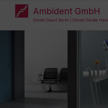
Zum
Inhalt
Ambident GmbH
springen
Dental Depot Berlin | Dental Geräte Han