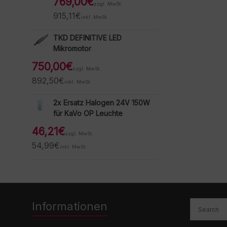
769,00
€
zzgl. MwSt.
915,11
€
inkl. MwSt.
TKD DEFINITIVE LED
Mikromotor
750,00
€
zzgl. MwSt.
892,50
€
inkl. MwSt.
2x Ersatz Halogen 24V 150W
für KaVo OP Leuchte
46,21
€
zzgl. MwSt.
54,99
€
inkl. MwSt.
Informationen