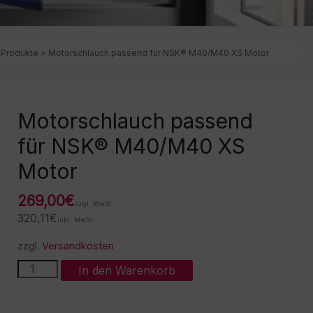
>
Produkte
>
Motorschlauch passend für NSK® M40/M40 XS Motor
Motorschlauch passend
für NSK® M40/M40 XS
Motor
269,00
€
zzgl. MwSt.
320,11
€
inkl. MwSt.
zzgl.
Versandkosten
Motorschlauch
A
In den Warenkorb
passend
l
für
t
NSK®
e