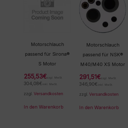
Motorschlauch
Motorschlauch
passend für Sirona®
passend für NSK®
S Motor
M40/M40 XS Motor
255,53
€
291,51
€
zzgl. MwSt.
zzgl. MwSt.
304,08
€
346,90
€
inkl. MwSt.
inkl. MwSt.
zzgl.
Versandkosten
zzgl.
Versandkosten
In den Warenkorb
In den Warenkorb