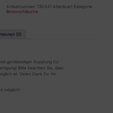
M40/M40
r
Artikelnummer:
130.641.Atlanticart
Kategorie:
XS
n
Motorschläuche
Motor
a
Menge
t
i
v
e
nsionen (0)
:
it geräteseitiger Kupplung für
ertigung! Bitte beachten Sie, dass
lich ist. Vielen Dank für Ihr
t möglich!