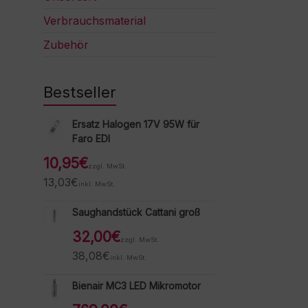
Verbrauchsmaterial
Zubehör
Bestseller
Ersatz Halogen 17V 95W für
Faro EDI
10,95
€
zzgl. MwSt.
13,03
€
inkl. MwSt.
Saughandstück Cattani groß
32,00
€
zzgl. MwSt.
38,08
€
inkl. MwSt.
Bienair MC3 LED Mikromotor