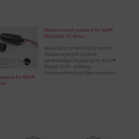
Motorschlauch passend für NSK®
M40/M40 XS Motor
grau/Hülse schwarz/1250 mm/mit
Wasserregler/mit Licht/mit
geräteseitiger Kupplung für KaVo®
Einheit: 1042 - Achtung:
Sonderanfertigung! Bitte beachten
passend für NSK®
Sie, dass eine
tor
Rücknahme/Umtausch dieser Ware
nicht möglich ist. Vielen Dank für Ihr
Verständnis! -
Beschaffungsartikel!Rücknahme
/Umtausch nicht möglich!