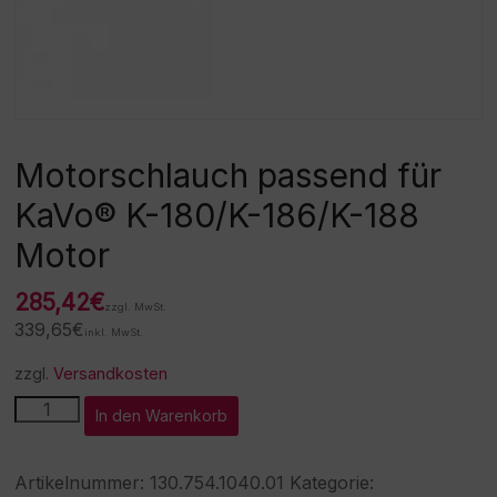
Motorschlauch passend für
KaVo® K-180/K-186/K-188
Motor
285,42
€
zzgl. MwSt.
339,65
€
inkl. MwSt.
zzgl.
Versandkosten
Motorschlauch
A
In den Warenkorb
passend
l
für
t
KaVo®
e
Artikelnummer:
130.754.1040.01
Kategorie:
K-
r