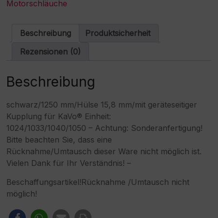
Motorschläuche
180/K-
n
186/K-
a
188
t
Beschreibung
Produktsicherheit
Motor
i
Menge
v
Rezensionen (0)
e
:
Beschreibung
schwarz/1250 mm/Hülse 15,8 mm/mit geräteseitiger
Kupplung für KaVo® Einheit:
1024/1033/1040/1050 – Achtung: Sonderanfertigung!
Bitte beachten Sie, dass eine
Rücknahme/Umtausch dieser Ware nicht möglich ist.
Vielen Dank für Ihr Verständnis! –
Beschaffungsartikel!Rücknahme /Umtausch nicht
möglich!