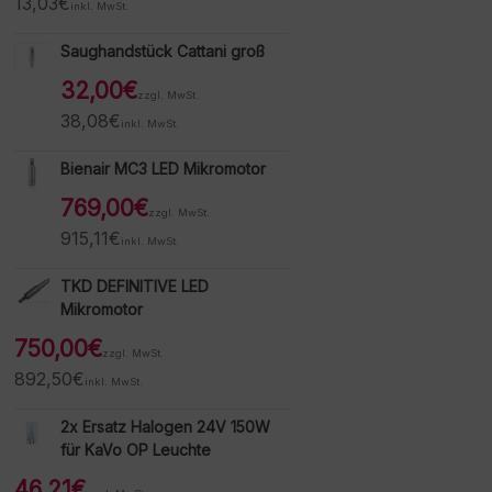
13,03
€
inkl. MwSt.
Saughandstück Cattani groß
32,00
€
zzgl. MwSt.
38,08
€
inkl. MwSt.
Bienair MC3 LED Mikromotor
769,00
€
zzgl. MwSt.
915,11
€
inkl. MwSt.
TKD DEFINITIVE LED
Mikromotor
750,00
€
zzgl. MwSt.
892,50
€
inkl. MwSt.
2x Ersatz Halogen 24V 150W
für KaVo OP Leuchte
46,21
€