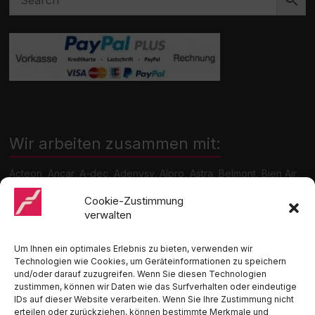
Wir arbeiten zusammen mit:
Acteon, Ancar, A-dec, Adenysy, Alpro, Astra, Belmont, Bien Air,
Cattani, Chirana, DCI, Dürr, ETI, Euronda, Faro, Gcomm, KaVo,
Medentex, Melag, Midmark, Metasys, MK-Dent, NSK, Ophardt
Cookie-Zustimmung
Hygiene, Ritter, Satelec, Scican, TKD, Velopex, u.v.m
verwalten
Nutzen Sie für Anfragen unser Kontaktformular.
Um Ihnen ein optimales Erlebnis zu bieten, verwenden wir
Technologien wie Cookies, um Geräteinformationen zu speichern
und/oder darauf zuzugreifen. Wenn Sie diesen Technologien
zustimmen, können wir Daten wie das Surfverhalten oder eindeutige
IDs auf dieser Website verarbeiten. Wenn Sie Ihre Zustimmung nicht
erteilen oder zurückziehen, können bestimmte Merkmale und