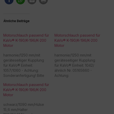
Ähnliche Beiträge
Motorschlauch passend für
Motorschlauch passend für
KaVo® K-190/K-196/K-200
KaVo® K-190/K-196/K-200
Motor
Motor
harmonie/1250 mm/mit
harmonie/1250 mm/mit
geräteseitiger Kupplung
geräteseitiger Kupplung
für KaVo® Einheit:
für KaVo® Einheit: 1042/
1057/1060 - Achtung:
ähnlich Nr. 05165660 -
Sonderanfertigung! Bitte
Achtung:
beachten Sie, dass eine
Sonderanfertigung! Bitte
Motorschlauch passend für
Rücknahme/Umtausch
beachten Sie, dass eine
KaVo® K-190/K-196/K-200
dieser Ware nicht möglich
Rücknahme/Umtausch
Motor
ist. Vielen Dank für Ihr
dieser Ware nicht möglich
Verständnis! -
ist. Vielen Dank für Ihr
schwarz/1090 mm/Hülse
Beschaffungsartikel!Rückn
Verständnis! -
15,6 mm/Halter
ahme /Umtausch nicht
Beschaffungsartikel!Rückn