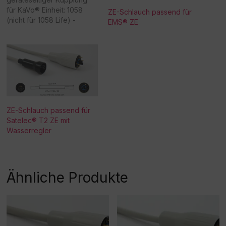
für KaVo® Einheit: 1058
ZE-Schlauch passend für
(nicht für 1058 Life) -
EMS® ZE
Achtung:
Sonderanfertigung! Bitte
beachten Sie, dass eine
Rücknahme/Umtausch
dieser Ware nicht möglich
ist. Vielen Dank für Ihr
Verständnis! -
Beschaffungsartikel!Rückn
ZE-Schlauch passend für
ahme /Umtausch nicht
Satelec® T2 ZE mit
möglich!
Wasserregler
Ähnliche Produkte