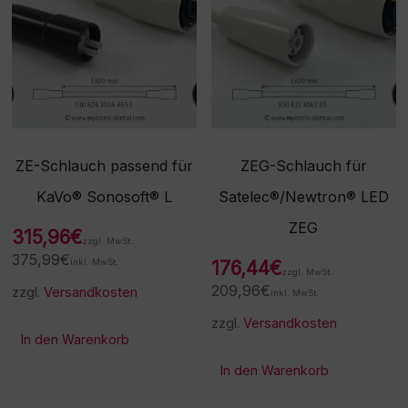
ZE-Schlauch passend für
ZEG-Schlauch für
KaVo® Sonosoft® L
Satelec®/Newtron® LED
ZEG
315,96
€
zzgl. MwSt.
375,99
€
inkl. MwSt.
176,44
€
zzgl. MwSt.
209,96
€
zzgl.
Versandkosten
inkl. MwSt.
zzgl.
Versandkosten
In den Warenkorb
In den Warenkorb