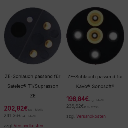
ZE-Schlauch passend für
ZE-Schlauch passend für
Satelec® T1/Suprasson
KaVo® Sonosoft®
ZE
198,84
€
zzgl. MwSt.
236,62
€
202,82
€
inkl. MwSt.
zzgl. MwSt.
241,36
€
zzgl.
Versandkosten
inkl. MwSt.
zzgl.
Versandkosten