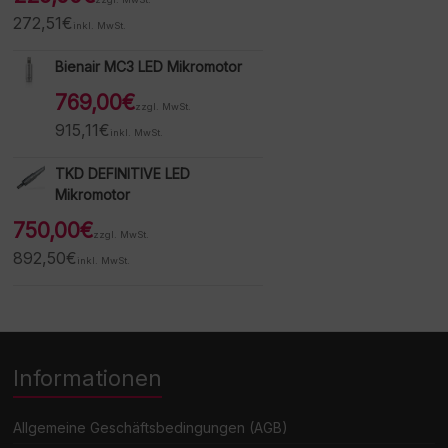
272,51
€
inkl. MwSt.
Bienair MC3 LED Mikromotor
769,00
€
zzgl. MwSt.
915,11
€
inkl. MwSt.
TKD DEFINITIVE LED
Mikromotor
750,00
€
zzgl. MwSt.
892,50
€
inkl. MwSt.
Informationen
Allgemeine Geschäftsbedingungen (AGB)