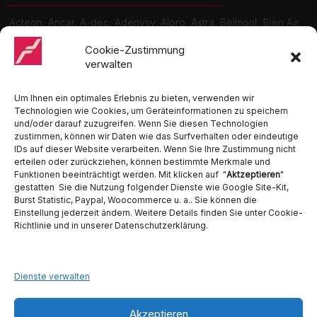
Acteon, Ancar, A-dec, Adenysy, Alpro, Astra, Belmont, Bien Air,
Cattani, Chirana, DCI, Dürr, ETI, Euronda, Faro, Gcomm, KaVo,
Medentex, Melag, Midmark, Metasys, MK-Dent, NSK, Ophardt
Cookie-Zustimmung
Hygiene, Ritter, Satelec, Scican, TKD, Velopex, u.v.m
verwalten
Nutzen Sie für Anfragen unser Kontaktformular.
Um Ihnen ein optimales Erlebnis zu bieten, verwenden wir
Technologien wie Cookies, um Geräteinformationen zu speichern
und/oder darauf zuzugreifen. Wenn Sie diesen Technologien
zustimmen, können wir Daten wie das Surfverhalten oder eindeutige
IDs auf dieser Website verarbeiten. Wenn Sie Ihre Zustimmung nicht
erteilen oder zurückziehen, können bestimmte Merkmale und
Funktionen beeinträchtigt werden. Mit klicken auf "
Aktzeptieren
"
Ambident GmbH
gestatten Sie die Nutzung folgender Dienste wie Google Site-Kit,
Burst Statistic, Paypal, Woocommerce u. a.. Sie können die
Dental Geräte Handel und Service
Einstellung jederzeit ändern. Weitere Details finden Sie unter Cookie-
Neumannstraße 3B
Richtlinie und in unserer Datenschutzerklärung.
13189 Berlin
Tel. 030 442 28 81
Fax.: 030 54 83 72 85
Dienste verwalten
E-Mail: info@ambident.de
Akzeptieren