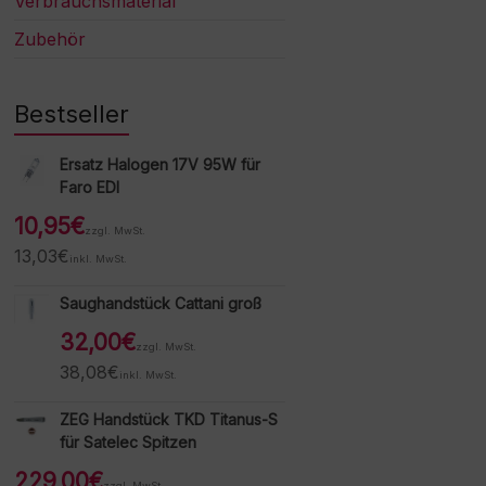
Verbrauchsmaterial
Zubehör
Bestseller
Ersatz Halogen 17V 95W für
Faro EDI
10,95
€
zzgl. MwSt.
13,03
€
inkl. MwSt.
Saughandstück Cattani groß
32,00
€
zzgl. MwSt.
38,08
€
inkl. MwSt.
ZEG Handstück TKD Titanus-S
für Satelec Spitzen
229,00
€
zzgl. MwSt.