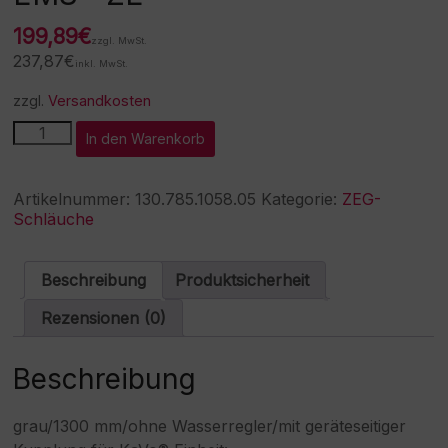
199,89
€
zzgl. MwSt.
237,87
€
inkl. MwSt.
zzgl.
Versandkosten
ZE-
A
In den Warenkorb
Schlauch
l
passend
t
für
e
Artikelnummer:
130.785.1058.05
Kategorie:
ZEG-
EMS®
r
Schläuche
ZE
n
Menge
a
t
Beschreibung
Produktsicherheit
i
v
Rezensionen (0)
e
:
Beschreibung
grau/1300 mm/ohne Wasserregler/mit geräteseitiger