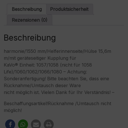
Spritze
a
Menge
t
Beschreibung
Produktsicherheit
i
v
Rezensionen (0)
e
:
Beschreibung
harmonie/1550 mm/Helferinnenseite/Hülse 15,6m
m/mit geräteseitiger Kupplung für
KaVo® Einheit: 1057/1058 (nicht für 1058
Life)/1060/1062/1066/1080 – Achtung:
Sonderanfertigung! Bitte beachten Sie, dass eine
Rücknahme/Umtausch dieser Ware
nicht möglich ist. Vielen Dank für Ihr Verständnis! –
Beschaffungsartikel!Rücknahme /Umtausch nicht
möglich!