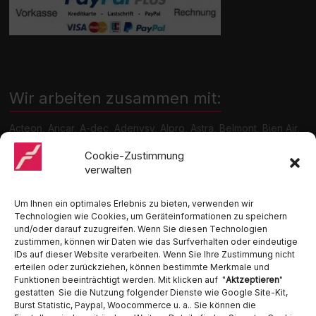
Wir arbeiten zusammen mit:
Acteon, Ancar, A-dec, Adenysy, Alpro, Astra, Belmont, Bien Air,
Cattani, Chirana, DCI, Dürr, ETI, Euronda, Faro, Gcomm, KaVo,
Medentex, Melag, Midmark, Metasys, MK-Dent, NSK, Ophardt
Cookie-Zustimmung
Hygiene, Ritter, Satelec, Scican, TKD, Velopex, u.v.m
verwalten
Nutzen Sie für Anfragen unser Kontaktformular.
Um Ihnen ein optimales Erlebnis zu bieten, verwenden wir
Technologien wie Cookies, um Geräteinformationen zu speichern
und/oder darauf zuzugreifen. Wenn Sie diesen Technologien
zustimmen, können wir Daten wie das Surfverhalten oder eindeutige
IDs auf dieser Website verarbeiten. Wenn Sie Ihre Zustimmung nicht
erteilen oder zurückziehen, können bestimmte Merkmale und
Funktionen beeinträchtigt werden. Mit klicken auf "
Aktzeptieren
"
Ambident GmbH
gestatten Sie die Nutzung folgender Dienste wie Google Site-Kit,
Burst Statistic, Paypal, Woocommerce u. a.. Sie können die