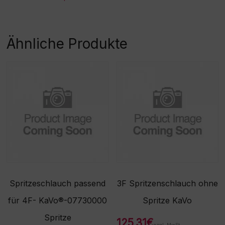
möglich!
ahme /Umtausch nicht
möglich!
Ähnliche Produkte
Spritzeschlauch passend
3F Spritzenschlauch ohne
für 4F- KaVo®-07730000
Spritze KaVo
Spritze
125,31
€
zzgl. MwSt.