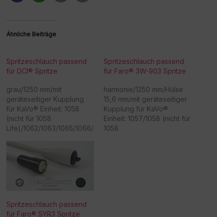
Ähnliche Beiträge
Spritzeschlauch passend
Spritzeschlauch passend
für DCI® Spritze
für Faro® 3W-903 Spritze
grau/1250 mm/mit
harmonie/1250 mm/Hülse
geräteseitiger Kupplung
15,6 mm/mit geräteseitiger
für KaVo® Einheit: 1058
Kupplung für KaVo®
(nicht für 1058
Einheit: 1057/1058 (nicht für
Life)/1062/1063/1065/1066/
1058
1080 - Achtung:
Life)/1060/1062/1066/1080
Sonderanfertigung! Bitte
- Achtung:
beachten Sie, dass eine
Sonderanfertigung! Bitte
Rücknahme/Umtausch
beachten Sie, dass eine
dieser Ware nicht möglich
Rücknahme/Umtausch
ist. Vielen Dank für Ihr
dieser Ware nicht möglich
Verständnis! -
ist. Vielen Dank für Ihr
Spritzeschlauch passend
Beschaffungsartikel!Rückn
Verständnis! -
für Faro® SYR3 Spritze
ahme /Umtausch nicht
Beschaffungsartikel!Rückn