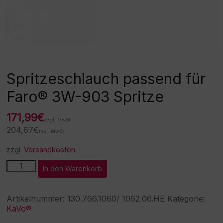
Spritzeschlauch passend für
Faro® 3W-903 Spritze
171,99
€
zzgl. MwSt.
204,67
€
inkl. MwSt.
zzgl.
Versandkosten
Spritzeschlauch
A
In den Warenkorb
passend
l
für
t
Faro®
e
Artikelnummer:
130.766.1060/ 1062.06.HE
Kategorie:
3W-
r
KaVo®
903
n