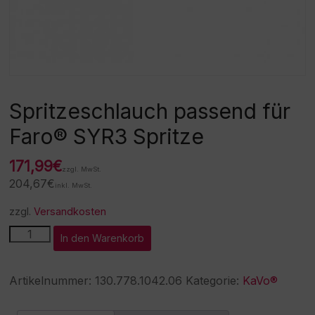
Spritzeschlauch passend für
Faro® SYR3 Spritze
171,99
€
zzgl. MwSt.
204,67
€
inkl. MwSt.
zzgl.
Versandkosten
Spritzeschlauch
A
In den Warenkorb
passend
l
für
t
Faro®
e
Artikelnummer:
130.778.1042.06
Kategorie:
KaVo®
SYR3
r
Spritze
n