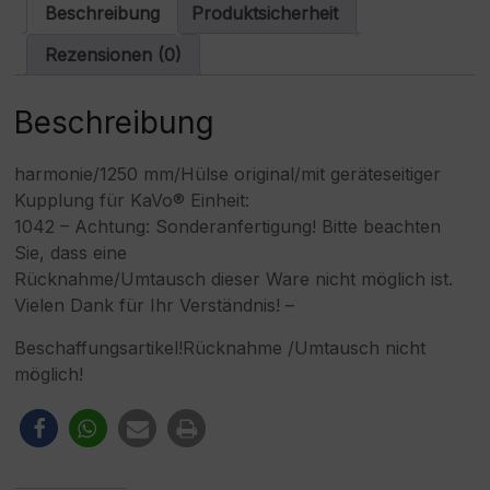
Menge
a
Beschreibung
Produktsicherheit
t
i
Rezensionen (0)
v
e
:
Beschreibung
harmonie/1250 mm/Hülse original/mit geräteseitiger
Kupplung für KaVo® Einheit:
1042 – Achtung: Sonderanfertigung! Bitte beachten
Sie, dass eine
Rücknahme/Umtausch dieser Ware nicht möglich ist.
Vielen Dank für Ihr Verständnis! –
Beschaffungsartikel!Rücknahme /Umtausch nicht
möglich!