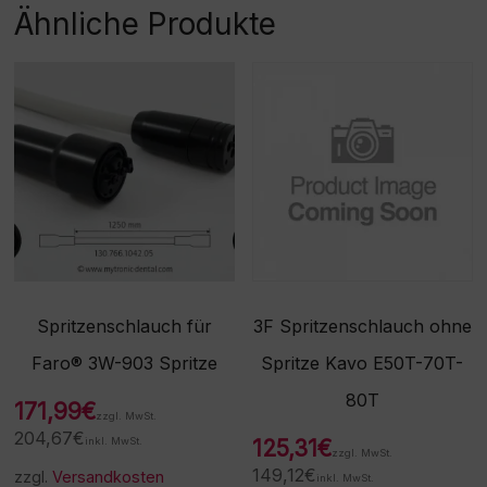
Rücknahme/Umtausch
Ähnliche Produkte
dieser Ware nicht möglich
ist. Vielen Dank für Ihr
Verständnis! -
Beschaffungsartikel!Rückn
ahme /Umtausch nicht
möglich!
Spritzenschlauch für
3F Spritzenschlauch ohne
Faro® 3W-903 Spritze
Spritze Kavo E50T-70T-
80T
171,99
€
zzgl. MwSt.
204,67
€
inkl. MwSt.
125,31
€
zzgl. MwSt.
149,12
€
zzgl.
Versandkosten
inkl. MwSt.