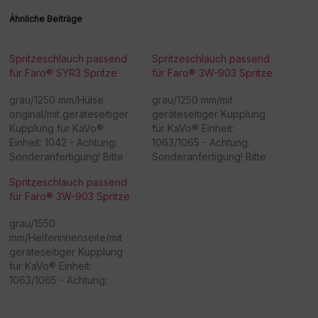
Ähnliche Beiträge
Spritzeschlauch passend
Spritzeschlauch passend
für Faro® SYR3 Spritze
für Faro® 3W-903 Spritze
grau/1250 mm/Hülse
grau/1250 mm/mit
original/mit geräteseitiger
geräteseitiger Kupplung
Kupplung für KaVo®
für KaVo® Einheit:
Einheit: 1042 - Achtung:
1063/1065 - Achtung:
Sonderanfertigung! Bitte
Sonderanfertigung! Bitte
beachten Sie, dass eine
beachten Sie, dass eine
Spritzeschlauch passend
Rücknahme/Umtausch
Rücknahme/Umtausch
für Faro® 3W-903 Spritze
dieser Ware nicht möglich
dieser Ware nicht möglich
ist. Vielen Dank für Ihr
ist. Vielen Dank für Ihr
grau/1550
Verständnis! -
Verständnis! -
mm/Helferinnenseite/mit
Beschaffungsartikel!Rückn
Beschaffungsartikel!Rückn
geräteseitiger Kupplung
ahme /Umtausch nicht
ahme /Umtausch nicht
für KaVo® Einheit:
möglich!
möglich!
1063/1065 - Achtung:
Sonderanfertigung! Bitte
beachten Sie, dass eine