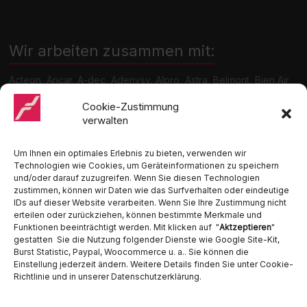
Wir arbeiten zusammen mit:
Acteon, Ancar, A-dec, Adenysy, Alpro, Astra, Belmont, Bien Air,
Cattani, Chirana, DCI, Dürr, ETI, Euronda, Faro, Gcomm, KaVo,
Medentex, Melag, Midmark, Metasys, MK-Dent, NSK, Ophardt
Cookie-Zustimmung
Hygiene, Ritter, Satelec, Scican, TKD, Velopex, u.v.m
verwalten
Nutzen Sie für Anfragen unser Kontaktformular.
Um Ihnen ein optimales Erlebnis zu bieten, verwenden wir
Technologien wie Cookies, um Geräteinformationen zu speichern
und/oder darauf zuzugreifen. Wenn Sie diesen Technologien
zustimmen, können wir Daten wie das Surfverhalten oder eindeutige
IDs auf dieser Website verarbeiten. Wenn Sie Ihre Zustimmung nicht
erteilen oder zurückziehen, können bestimmte Merkmale und
Funktionen beeinträchtigt werden. Mit klicken auf "
Aktzeptieren
"
Ambident GmbH
gestatten Sie die Nutzung folgender Dienste wie Google Site-Kit,
Burst Statistic, Paypal, Woocommerce u. a.. Sie können die
Einstellung jederzeit ändern. Weitere Details finden Sie unter Cookie-
Dental Geräte Handel und Service
Richtlinie und in unserer Datenschutzerklärung.
Neumannstraße 3B
13189 Berlin