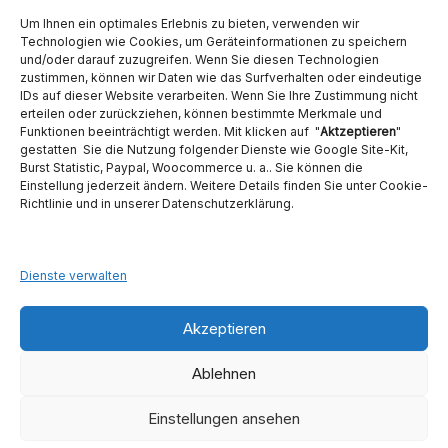
Nutzen Sie für Anfragen unser Kontaktformular.
Um Ihnen ein optimales Erlebnis zu bieten, verwenden wir
Technologien wie Cookies, um Geräteinformationen zu speichern
und/oder darauf zuzugreifen. Wenn Sie diesen Technologien
zustimmen, können wir Daten wie das Surfverhalten oder eindeutige
IDs auf dieser Website verarbeiten. Wenn Sie Ihre Zustimmung nicht
erteilen oder zurückziehen, können bestimmte Merkmale und
Funktionen beeinträchtigt werden. Mit klicken auf "
Aktzeptieren
"
Ambident GmbH
gestatten Sie die Nutzung folgender Dienste wie Google Site-Kit,
Burst Statistic, Paypal, Woocommerce u. a.. Sie können die
Einstellung jederzeit ändern. Weitere Details finden Sie unter Cookie-
Dental Geräte Handel und Service
Richtlinie und in unserer Datenschutzerklärung.
Neumannstraße 3B
13189 Berlin
Tel. 030 442 28 81
Fax.: 030 54 83 72 85
Dienste verwalten
E-Mail: info@ambident.de
Akzeptieren
Ablehnen
Einstellungen ansehen
1
Kontaktieren Sie uns
Copyright © 2026
Ambident GmbH
. Alle Rechte vorbehalten. Theme