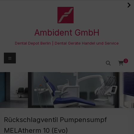
Zum
Inhalt
springen
Ambident GmbH
Dental Depot Berlin | Dental Geräte Handel und Service
Menü
0
Rückschlagventil Pumpensumpf
MELAtherm 10 (Evo)