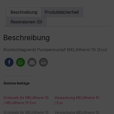
Menge
n
a
Beschreibung
Produktsicherheit
t
i
Rezensionen (0)
v
e
:
Beschreibung
Rückschlagventil Pumpensumpf MELAtherm 10 (Evo)
Ähnliche Beiträge
Grobsieb für MELAtherm 10
Verpackung MELAtherm 10
/ MELAtherm 10 Evo
/ Evo
Grobsieb für MELAtherm 10
Verpackung MELAtherm 10