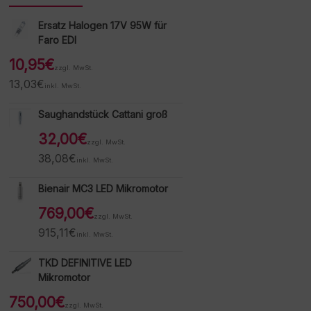
Ersatz Halogen 17V 95W für
Faro EDI
10,95
€
zzgl. MwSt.
13,03
€
inkl. MwSt.
Saughandstück Cattani groß
32,00
€
zzgl. MwSt.
38,08
€
inkl. MwSt.
Bienair MC3 LED Mikromotor
769,00
€
zzgl. MwSt.
915,11
€
inkl. MwSt.
TKD DEFINITIVE LED
Mikromotor
750,00
€
zzgl. MwSt.