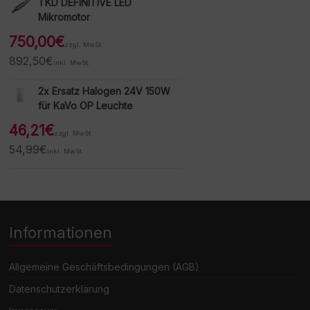
TKD DEFINITIVE LED
Mikromotor
750,00
€
zzgl. MwSt.
892,50
€
inkl. MwSt.
2x Ersatz Halogen 24V 150W
für KaVo OP Leuchte
46,21
€
zzgl. MwSt.
54,99
€
inkl. MwSt.
Informationen
Allgemeine Geschäftsbedingungen (AGB)
Datenschutzerklärung