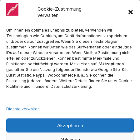
Cattani, Chirana, DCI, Dürr, ETI, Euronda, Faro, Gcomm, KaVo,
Medentex, Melag, Midmark, Metasys, MK-Dent, NSK, Ophardt
Cookie-Zustimmung
Hygiene, Ritter, Satelec, Scican, TKD, Velopex, u.v.m
verwalten
Nutzen Sie für Anfragen unser Kontaktformular.
Um Ihnen ein optimales Erlebnis zu bieten, verwenden wir
Technologien wie Cookies, um Geräteinformationen zu speichern
und/oder darauf zuzugreifen. Wenn Sie diesen Technologien
zustimmen, können wir Daten wie das Surfverhalten oder eindeutige
IDs auf dieser Website verarbeiten. Wenn Sie Ihre Zustimmung nicht
erteilen oder zurückziehen, können bestimmte Merkmale und
Funktionen beeinträchtigt werden. Mit klicken auf "
Aktzeptieren
"
Ambident GmbH
gestatten Sie die Nutzung folgender Dienste wie Google Site-Kit,
Burst Statistic, Paypal, Woocommerce u. a.. Sie können die
Dental Geräte Handel und Service
Einstellung jederzeit ändern. Weitere Details finden Sie unter Cookie-
Neumannstraße 3B
Richtlinie und in unserer Datenschutzerklärung.
13189 Berlin
Tel. 030 442 28 81
Fax.: 030 54 83 72 85
Dienste verwalten
E-Mail: info@ambident.de
Akzeptieren
Ablehnen