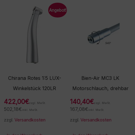
Angebot!
Chirana Rotes 1:5 LUX-
Bien-Air MC3 LK
Winkelstück 120LR
Motorschlauch, drehbar
422,00
€
140,40
€
zzgl. MwSt.
zzgl. MwSt.
502,18
€
167,08
€
inkl. MwSt.
inkl. MwSt.
zzgl.
Versandkosten
zzgl.
Versandkosten