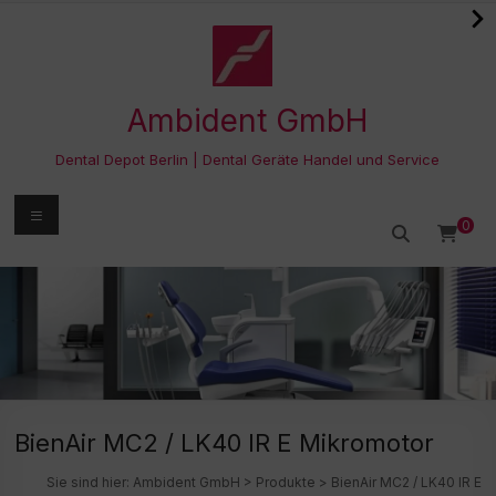
Zum
Inhalt
springen
Ambident GmbH
Dental Depot Berlin | Dental Geräte Handel und Service
Menü
0
BienAir MC2 / LK40 IR E Mikromotor
Sie sind hier:
Ambident GmbH
>
Produkte
>
BienAir MC2 / LK40 IR E