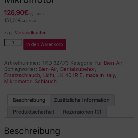
126,90
€
zzgl. MwSt.
151,01
€
inkl. MwSt.
zzgl.
Versandkosten
BienAir
A
In den Warenkorb
MC2
l
/
t
LK40
e
Artikelnummer:
TKD 327.73
Kategorie:
für Bien-Air
IR
r
Schlagwörter:
Bien-Air
,
Dentalzubehör
,
E
n
Ersatzschlauch
,
Licht
,
LK 40 IR E
,
made in Italy
,
Mikromotor
a
Mikromotor
,
Schlauch
Menge
t
i
v
Beschreibung
Zusätzliche Information
e
:
Produktsicherheit
Rezensionen (0)
Beschreibung