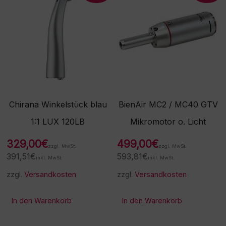
Chirana Winkelstück blau
BienAir MC2 / MC40 GTV
1:1 LUX 120LB
Mikromotor o. Licht
329,00
€
499,00
€
zzgl. MwSt.
zzgl. MwSt.
391,51
€
593,81
€
inkl. MwSt.
inkl. MwSt.
zzgl.
Versandkosten
zzgl.
Versandkosten
In den Warenkorb
In den Warenkorb