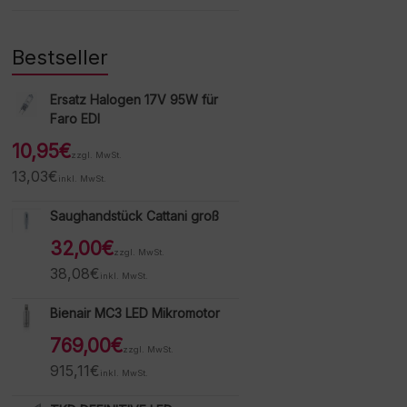
Bestseller
Ersatz Halogen 17V 95W für
Faro EDI
10,95
€
zzgl. MwSt.
13,03
€
inkl. MwSt.
Saughandstück Cattani groß
32,00
€
zzgl. MwSt.
38,08
€
inkl. MwSt.
Bienair MC3 LED Mikromotor
769,00
€
zzgl. MwSt.
915,11
€
inkl. MwSt.